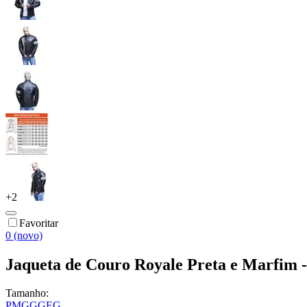
+
2
Favoritar
0 (novo)
Jaqueta de Couro Royale Preta e Marfim 
Tamanho:
P
M
G
GG
EG