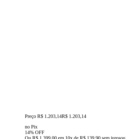
Preço R$ 1.203,14
R$
1.203
,
14
no Pix
14% OFF
Ou R$ 1.399,00 em 10x de R$ 139,90 sem juros
ou