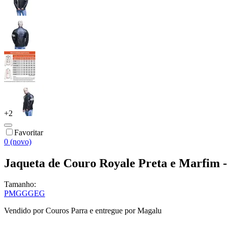
+
2
Favoritar
0 (novo)
Jaqueta de Couro Royale Preta e Marfim 
Tamanho:
P
M
G
GG
EG
Vendido por
Couros Parra
e entregue por
Magalu