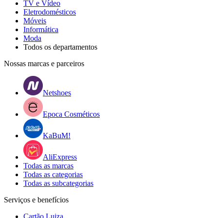
TV e Vídeo
Eletrodomésticos
Móveis
Informática
Moda
Todos os departamentos
Nossas marcas e parceiros
Netshoes
Epoca Cosméticos
KaBuM!
AliExpress
Todas as marcas
Todas as categorias
Todas as subcategorias
Serviços e benefícios
Cartão Luiza