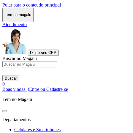
Pular para o conteudo principal
Tem no magalu
Atendimento
Digite seu CEP
Buscar no Magalu
Buscar
0
Boas vindas :)
Entre ou Cadastre-se
Tem no Magalu
Departamentos
Celulares e Smartphones