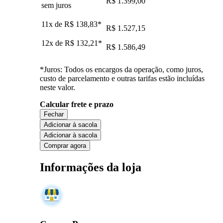
R$ 1.399,00
sem juros
11x de
R$ 138,83
*
R$ 1.527,15
12x de
R$ 132,21
*
R$ 1.586,49
*Juros: Todos os encargos da operação, como juros,
custo de parcelamento e outras tarifas estão incluídas
neste valor.
Calcular frete e prazo
Fechar
Adicionar à sacola
Adicionar à sacola
Comprar agora
Informações da loja