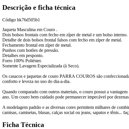
Descrição e ficha técnica
Código
hk76d505b1
Jaqueta Masculina em Couro .
Dois bolsos frontais com fecho em zíper de metal e um bolso interno.
Detalhe de dois bolsos frontal falsos com fecho em zíper de metal.
Fechamento frontal em zíper de metal.
Punhos com botões de pressão.
Detalhes em pesponto.
Forro 100% Poliéster.
Somente Lavagem Especializada (à Seco).
Os casacos e jaquetas de couro PARRA COUROS são confeccionadas d
conforto e leveza no uso do dia-a-dia.
Quando comparado com outros materiais, o couro possui a vantagem d
ano. Um couro bem cuidado pode permanecer impecável por dezenas de 
A modelagem padrão e as diversas cores permitem milhares de combina
camisas, camisetas, blusas, calças social ou jeans, sapatos e tênis... faç
Ficha Técnica