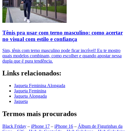
Tênis pra usar com terno masculino: como acertar
no visual com estilo e confiança
Sim, tênis com terno masculino pode ficar incrível! Eu te mostro
quais modelos combinam, como escolher e quando apostar nessa
dupla que é pura tendência.
Links relacionados:
Jaqueta Feminina Alongada
Jaqueta Feminina
Jaqueta Alongada
Jaqueta
Termos mais procurados
Black Friday
–
iPhone 17
–
iPhone 16
–
Álbum de Figurinhas da