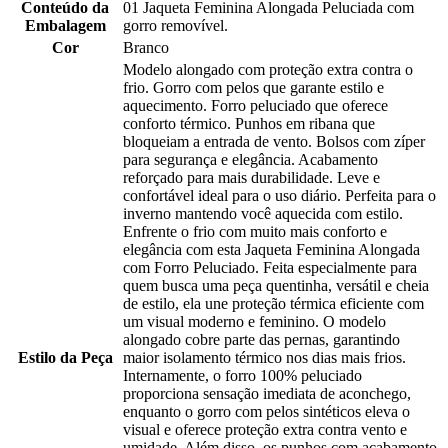
Conteúdo da
01 Jaqueta Feminina Alongada Peluciada com
Embalagem
gorro removível.
Cor
Branco
Modelo alongado com proteção extra contra o
frio. Gorro com pelos que garante estilo e
aquecimento. Forro peluciado que oferece
conforto térmico. Punhos em ribana que
bloqueiam a entrada de vento. Bolsos com zíper
para segurança e elegância. Acabamento
reforçado para mais durabilidade. Leve e
confortável ideal para o uso diário. Perfeita para o
inverno mantendo você aquecida com estilo.
Enfrente o frio com muito mais conforto e
elegância com esta Jaqueta Feminina Alongada
com Forro Peluciado. Feita especialmente para
quem busca uma peça quentinha, versátil e cheia
de estilo, ela une proteção térmica eficiente com
um visual moderno e feminino. O modelo
alongado cobre parte das pernas, garantindo
Estilo da Peça
maior isolamento térmico nos dias mais frios.
Internamente, o forro 100% peluciado
proporciona sensação imediata de aconchego,
enquanto o gorro com pelos sintéticos eleva o
visual e oferece proteção extra contra vento e
umidade. Além disso, os punhos com acabamento