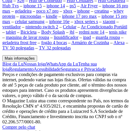
Copa
–
S26
–
Hub de Conteúdo
–
Hub Celulares
–
Hub Geladeira
–
Hub Tvs
–
iphone 15
–
iphone 14
–
ps5
–
Air Fryer
–
iphone 16 pro
max
–
geladeira
–
poco x7 pro
–
xbox
–
iphone
–
creatina
–
whey
protein
–
microondas
–
kindle
–
iphone 17 pro max
–
iphone 15 pro
max
–
celular samsung
–
iphone 16e
–
xbox series s
–
xiaomi
–
ventilador
–
nintendo switch 2
–
Celular
–
Ar Condicionado Portátil
–
tablet
–
Bicicleta
–
Body Splash
–
jbl
–
redmi note 14
–
tenis nike
–
maquina de lavar roupa
–
liquidificador
–
ipad
–
guarda roupa
–
geladeira frost free
–
fogão 4 bocas
–
Armário de Cozinha
–
Alexa
–
TV 50 polegadas
–
TV 32 polegadas
Mais informações
Blog da Lu
Nossas lojas
WhatsApp da Lu
Tenha sua
loja
Regulamento
Acessibilidade
Segurança e Privacidade
Preços e condições de pagamento exclusivos para compras via
internet, podendo variar nas lojas físicas. Ofertas válidas na compra
de até 5 peças de cada produto por cliente, até o término dos nossos
estoques para internet. Caso os produtos apresentem divergências de
valores, o preço válido é o da sacola de compras.
O Magazine Luiza atua como correspondente no País, nos termos da
Resolução CMN nº 4.935/2021, e encaminha propostas de cartão de
crédito e operações de crédito para a Luizacred S.A Sociedade de
Crédito, Financiamento e Investimento inscrita no CNPJ sob o nº
02.206.577/0001-80.
Compre pelo chat