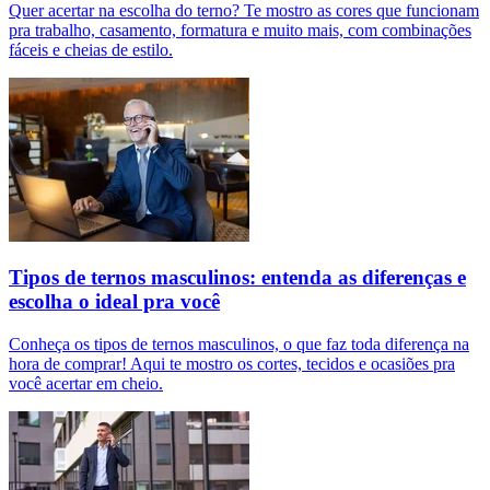
Quer acertar na escolha do terno? Te mostro as cores que funcionam
pra trabalho, casamento, formatura e muito mais, com combinações
fáceis e cheias de estilo.
Tipos de ternos masculinos: entenda as diferenças e
escolha o ideal pra você
Conheça os tipos de ternos masculinos, o que faz toda diferença na
hora de comprar! Aqui te mostro os cortes, tecidos e ocasiões pra
você acertar em cheio.