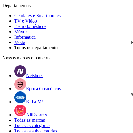
Departamentos
Celulares e Smartphones
TV e Vídeo
Eletrodomésticos
Móveis
Informática
Moda
N
Todos os departamentos
Nossas marcas e parceiros
Netshoes
Epoca Cosméticos
S
KaBuM!
AliExpress
Todas as marcas
Todas as categorias
Todas as subcategorias