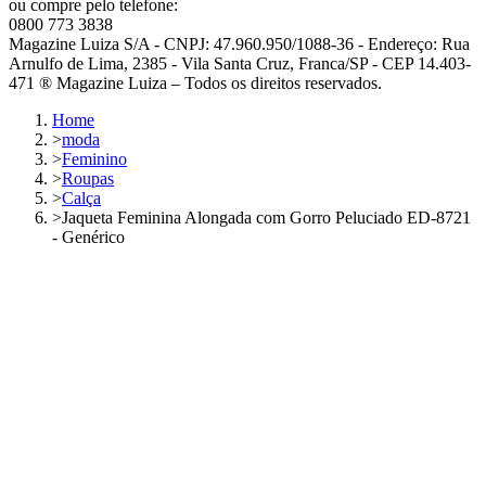
ou compre pelo telefone:
0800 773 3838
Magazine Luiza S/A - CNPJ: 47.960.950/1088-36 - Endereço: Rua
Arnulfo de Lima, 2385 - Vila Santa Cruz, Franca/SP - CEP 14.403-
471 ® Magazine Luiza – Todos os direitos reservados.
Home
>
moda
>
Feminino
>
Roupas
>
Calça
>
Jaqueta Feminina Alongada com Gorro Peluciado ED-8721
- Genérico