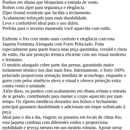
Punhos em ribana que bloqueiam a entrada de vento.
Bolsos com zíper para segurança e elegância.
Zíper frontal resistente que facilita o fechamento.
Acabamento reforçado para mais durabilidade.
Leve e confortável ideal para o uso diário.
Perfeita para o inverno mantendo você aquecida com estilo.
Enfrente o frio com muito mais conforto e elegância com esta
Jaqueta Feminina Alongada com Forro Peluciado. Feita
especialmente para quem busca uma peça quentinha, versátil e cheia
de estilo, ela une proteção térmica eficiente com um visual moderno
e feminino.
O modelo alongado cobre parte das pernas, garantindo maior
isolamento térmico nos dias mais frios. Internamente, o forro 100%
peluciado proporciona sensação imediata de aconchego, enquanto o
gorro com pelos sintéticos eleva o visual e oferece proteção extra
contra vento e umidade.
Além disso, os punhos com acabamento em ribana evitam a entrada
de ar gelado, contribuindo para manter o corpo aquecido por mais
tempo. Os zíperes metálicos dourados nos bolsos e fechamento
principal garantem durabilidade e adicionam um toque sofisticado à
peça.
Ideal para o dia a dia, viagens ou passeios em locais de clima frio,
essa jaqueta combina com diferentes estilos e proporciona
mobilidade e leveza mesmo em um modelo robusto. Aposte nesse