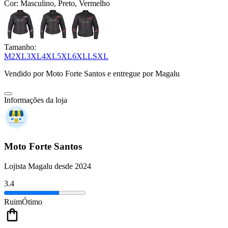
Cor:
Masculino, Preto, Vermelho
Tamanho:
M
2XL
3XL
4XL
5XL
6XL
L
S
XL
Vendido por
Moto Forte Santos
e entregue por
Magalu
Informações da loja
Moto Forte Santos
Lojista Magalu desde 2024
3.4
Ruim
Ótimo