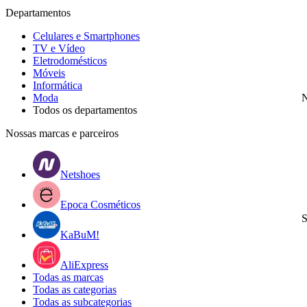
Departamentos
Celulares e Smartphones
TV e Vídeo
Eletrodomésticos
Móveis
Informática
Moda
N
Todos os departamentos
Nossas marcas e parceiros
Netshoes
Epoca Cosméticos
S
KaBuM!
AliExpress
Todas as marcas
Todas as categorias
Todas as subcategorias