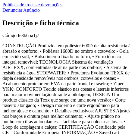
Políticas de trocas e devoluções
Denunciar Anúncio
Descrição e ficha técnica
Código
fe3b65a1j7
CONSTRUÇÃO Produzida em poliéster 600D de alta resistência à
abrasão e conforto; • Poliéster 1680D no ombro e cotovelo; • Gola
em tecido soft; • Bolso interno fixado no forro; • Forro térmico
integral removível; TECNOLOGIA Sistema de ventilação
AIRTEXX, com entradas de ar na parte dos ombros; • Sistema de
resistência a água STOPWATER; • Protetores Evolution TEXX de
dupla densidade removíveis nos ombros, cotovelos e costas; •
Acabamento protetor em EVA na parte frontal e traseira; • Zíper
YKK; CONFORTO Tecido elástico nas costas e laterais inferiores
para maior movimentação durante a pilotagem; DESIGN Um
produto clássico da Texx que surge em uma nova versão; • Corte
traseiro alongado; • Design moderno e corte ergonômico para
melhor ajuste e caimento; • Detalhes exclusivos; AJUSTES Ajustes
nos braços e cintura para melhor caimento; • Ajuste prático no
punho com tiras autocolantes – facilidade para colocar as luvas; •
Loop de acoplagem a calças; CERTIFICAÇÃO Certificado pela
CE – Conformidade Europeia. INFORMAÇÃO • Saved cart –