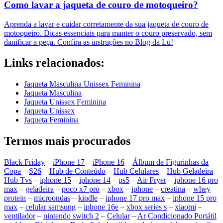
Como lavar a jaqueta de couro de motoqueiro​?
Aprenda a lavar e cuidar corretamente da sua jaqueta de couro de
motoqueiro. Dicas essenciais para manter o couro preservado, sem
danificar a peça. Confira as instruções no Blog da Lu!
Links relacionados:
Jaqueta Masculina Unissex Feminina
Jaqueta Masculina
Jaqueta Unissex Feminina
Jaqueta Unissex
Jaqueta Feminina
Termos mais procurados
Black Friday
–
iPhone 17
–
iPhone 16
–
Álbum de Figurinhas da
Copa
–
S26
–
Hub de Conteúdo
–
Hub Celulares
–
Hub Geladeira
–
Hub Tvs
–
iphone 15
–
iphone 14
–
ps5
–
Air Fryer
–
iphone 16 pro
max
–
geladeira
–
poco x7 pro
–
xbox
–
iphone
–
creatina
–
whey
protein
–
microondas
–
kindle
–
iphone 17 pro max
–
iphone 15 pro
max
–
celular samsung
–
iphone 16e
–
xbox series s
–
xiaomi
–
ventilador
–
nintendo switch 2
–
Celular
–
Ar Condicionado Portátil