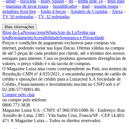
–
tablet
–
Bicicleta
–
Body Splash
–
jbl
–
redmi note 14
–
tenis nike
–
maquina de lavar roupa
–
liquidificador
–
ipad
–
guarda roupa
–
geladeira frost free
–
fogão 4 bocas
–
Armário de Cozinha
–
Alexa
–
TV 50 polegadas
–
TV 32 polegadas
Mais informações
Blog da Lu
Nossas lojas
WhatsApp da Lu
Tenha sua
loja
Regulamento
Acessibilidade
Segurança e Privacidade
Preços e condições de pagamento exclusivos para compras via
internet, podendo variar nas lojas físicas. Ofertas válidas na compra
de até 5 peças de cada produto por cliente, até o término dos nossos
estoques para internet. Caso os produtos apresentem divergências de
valores, o preço válido é o da sacola de compras.
O Magazine Luiza atua como correspondente no País, nos termos da
Resolução CMN nº 4.935/2021, e encaminha propostas de cartão de
crédito e operações de crédito para a Luizacred S.A Sociedade de
Crédito, Financiamento e Investimento inscrita no CNPJ sob o nº
02.206.577/0001-80.
Compre pelo chat
ou compre pelo telefone:
0800 773 3838
Magazine Luiza S/A - CNPJ: 47.960.950/1088-36 - Endereço: Rua
Arnulfo de Lima, 2385 - Vila Santa Cruz, Franca/SP - CEP 14.403-
471 ® Magazine Luiza – Todos os direitos reservados.