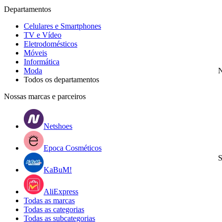
Departamentos
Celulares e Smartphones
TV e Vídeo
Eletrodomésticos
Móveis
Informática
Moda
N
Todos os departamentos
Nossas marcas e parceiros
Netshoes
Epoca Cosméticos
S
KaBuM!
AliExpress
Todas as marcas
Todas as categorias
Todas as subcategorias