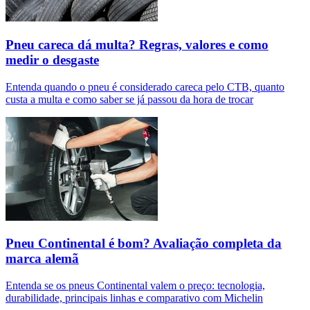
Pneu careca dá multa? Regras, valores e como
medir o desgaste
Entenda quando o pneu é considerado careca pelo CTB, quanto
custa a multa e como saber se já passou da hora de trocar
Pneu Continental é bom? Avaliação completa da
marca alemã
Entenda se os pneus Continental valem o preço: tecnologia,
durabilidade, principais linhas e comparativo com Michelin