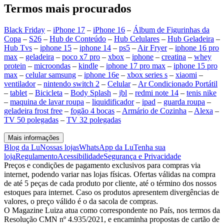
Termos mais procurados
Black Friday
–
iPhone 17
–
iPhone 16
–
Álbum de Figurinhas da
Copa
–
S26
–
Hub de Conteúdo
–
Hub Celulares
–
Hub Geladeira
–
Hub Tvs
–
iphone 15
–
iphone 14
–
ps5
–
Air Fryer
–
iphone 16 pro
max
–
geladeira
–
poco x7 pro
–
xbox
–
iphone
–
creatina
–
whey
protein
–
microondas
–
kindle
–
iphone 17 pro max
–
iphone 15 pro
max
–
celular samsung
–
iphone 16e
–
xbox series s
–
xiaomi
–
ventilador
–
nintendo switch 2
–
Celular
–
Ar Condicionado Portátil
–
tablet
–
Bicicleta
–
Body Splash
–
jbl
–
redmi note 14
–
tenis nike
–
maquina de lavar roupa
–
liquidificador
–
ipad
–
guarda roupa
–
geladeira frost free
–
fogão 4 bocas
–
Armário de Cozinha
–
Alexa
–
TV 50 polegadas
–
TV 32 polegadas
Mais informações
Blog da Lu
Nossas lojas
WhatsApp da Lu
Tenha sua
loja
Regulamento
Acessibilidade
Segurança e Privacidade
Preços e condições de pagamento exclusivos para compras via
internet, podendo variar nas lojas físicas. Ofertas válidas na compra
de até 5 peças de cada produto por cliente, até o término dos nossos
estoques para internet. Caso os produtos apresentem divergências de
valores, o preço válido é o da sacola de compras.
O Magazine Luiza atua como correspondente no País, nos termos da
Resolução CMN nº 4.935/2021, e encaminha propostas de cartão de