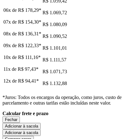
R$ 1.059,42
06x de
R$ 178,29
*
R$ 1.069,72
07x de
R$ 154,30
*
R$ 1.080,09
08x de
R$ 136,31
*
R$ 1.090,52
09x de
R$ 122,33
*
R$ 1.101,01
10x de
R$ 111,16
*
R$ 1.111,57
11x de
R$ 97,43
*
R$ 1.071,73
12x de
R$ 94,41
*
R$ 1.132,88
*Juros: Todos os encargos da operação, como juros, custo de
parcelamento e outras tarifas estão incluídas neste valor.
Calcular frete e prazo
Fechar
Adicionar à sacola
Adicionar à sacola