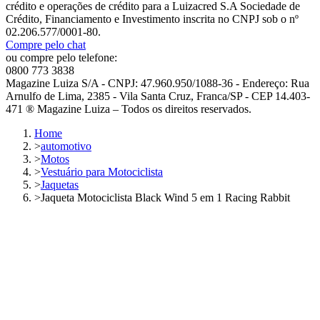
crédito e operações de crédito para a Luizacred S.A Sociedade de
Crédito, Financiamento e Investimento inscrita no CNPJ sob o nº
02.206.577/0001-80.
Compre pelo chat
ou compre pelo telefone:
0800 773 3838
Magazine Luiza S/A - CNPJ: 47.960.950/1088-36 - Endereço: Rua
Arnulfo de Lima, 2385 - Vila Santa Cruz, Franca/SP - CEP 14.403-
471 ® Magazine Luiza – Todos os direitos reservados.
Home
>
automotivo
>
Motos
>
Vestuário para Motociclista
>
Jaquetas
>
Jaqueta Motociclista Black Wind 5 em 1 Racing Rabbit