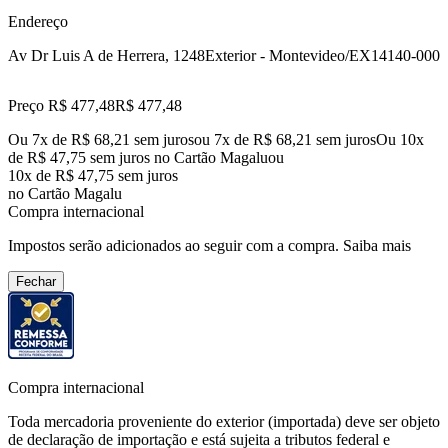
Endereço
Av Dr Luis A de Herrera, 1248
Exterior - Montevideo/EX
14140-000
Preço R$ 477,48
R$
477
,
48
Ou 7x de R$ 68,21 sem juros
ou
7
x de
R$ 68,21
sem juros
Ou 10x
de R$ 47,75 sem juros no Cartão Magalu
ou
10
x de
R$ 47,75
sem juros
no Cartão Magalu
Compra internacional
Impostos serão adicionados ao seguir com a compra.
Saiba mais
Fechar
Compra internacional
Toda mercadoria proveniente do exterior (importada) deve ser objeto
de declaração de importação e está sujeita a tributos federal e