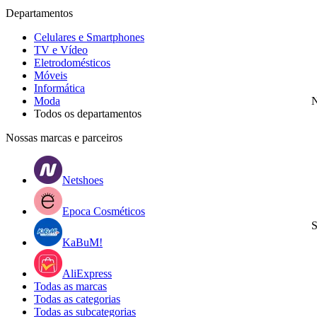
Departamentos
Celulares e Smartphones
TV e Vídeo
Eletrodomésticos
Móveis
Informática
Moda
N
Todos os departamentos
Nossas marcas e parceiros
Netshoes
Epoca Cosméticos
S
KaBuM!
AliExpress
Todas as marcas
Todas as categorias
Todas as subcategorias