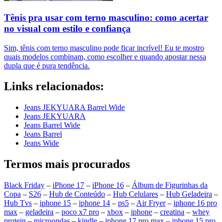
Tênis pra usar com terno masculino: como acertar
no visual com estilo e confiança
Sim, tênis com terno masculino pode ficar incrível! Eu te mostro
quais modelos combinam, como escolher e quando apostar nessa
dupla que é pura tendência.
Links relacionados:
Jeans JEKYUARA Barrel Wide
Jeans JEKYUARA
Jeans Barrel Wide
Jeans Barrel
Jeans Wide
Termos mais procurados
Black Friday
–
iPhone 17
–
iPhone 16
–
Álbum de Figurinhas da
Copa
–
S26
–
Hub de Conteúdo
–
Hub Celulares
–
Hub Geladeira
–
Hub Tvs
–
iphone 15
–
iphone 14
–
ps5
–
Air Fryer
–
iphone 16 pro
max
–
geladeira
–
poco x7 pro
–
xbox
–
iphone
–
creatina
–
whey
protein
–
microondas
–
kindle
–
iphone 17 pro max
–
iphone 15 pro