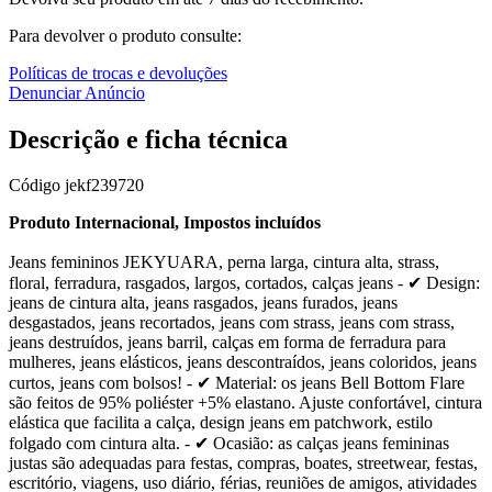
Para devolver o produto consulte:
Políticas de trocas e devoluções
Denunciar Anúncio
Descrição e ficha técnica
Código
jekf239720
Produto Internacional, Impostos incluídos
Jeans femininos JEKYUARA, perna larga, cintura alta, strass,
floral, ferradura, rasgados, largos, cortados, calças jeans - ✔ Design:
jeans de cintura alta, jeans rasgados, jeans furados, jeans
desgastados, jeans recortados, jeans com strass, jeans com strass,
jeans destruídos, jeans barril, calças em forma de ferradura para
mulheres, jeans elásticos, jeans descontraídos, jeans coloridos, jeans
curtos, jeans com bolsos! - ✔ Material: os jeans Bell Bottom Flare
são feitos de 95% poliéster +5% elastano. Ajuste confortável, cintura
elástica que facilita a calça, design jeans em patchwork, estilo
folgado com cintura alta. - ✔ Ocasião: as calças jeans femininas
justas são adequadas para festas, compras, boates, streetwear, festas,
escritório, viagens, uso diário, férias, reuniões de amigos, atividades