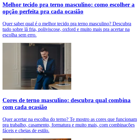
Melhor tecido pra terno masculino: como escolher a
opção perfeita pra cada ocasião
Quer saber qual é o melhor tecido pra terno masculino? Descubra
tudo sobre lã fria, poliviscose, oxford e muito mais pra acertar na
escolha sem erro.
Cores de terno masculino: descubra qual combina
com cada ocasião
Quer acertar na escolha do terno? Te mostro as cores que funcionam
pra trabalho, casamento, formatura e muito mais, com combinações
fáceis e cheias de estilo.