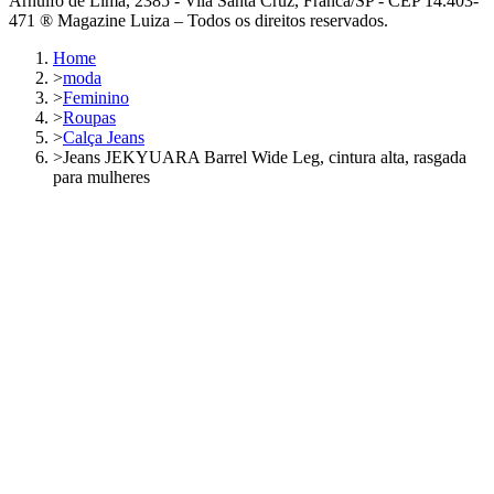
Arnulfo de Lima, 2385 - Vila Santa Cruz, Franca/SP - CEP 14.403-
471 ® Magazine Luiza – Todos os direitos reservados.
Home
>
moda
>
Feminino
>
Roupas
>
Calça Jeans
>
Jeans JEKYUARA Barrel Wide Leg, cintura alta, rasgada
para mulheres