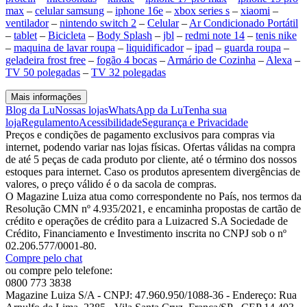
max
–
celular samsung
–
iphone 16e
–
xbox series s
–
xiaomi
–
ventilador
–
nintendo switch 2
–
Celular
–
Ar Condicionado Portátil
–
tablet
–
Bicicleta
–
Body Splash
–
jbl
–
redmi note 14
–
tenis nike
–
maquina de lavar roupa
–
liquidificador
–
ipad
–
guarda roupa
–
geladeira frost free
–
fogão 4 bocas
–
Armário de Cozinha
–
Alexa
–
TV 50 polegadas
–
TV 32 polegadas
Mais informações
Blog da Lu
Nossas lojas
WhatsApp da Lu
Tenha sua
loja
Regulamento
Acessibilidade
Segurança e Privacidade
Preços e condições de pagamento exclusivos para compras via
internet, podendo variar nas lojas físicas. Ofertas válidas na compra
de até 5 peças de cada produto por cliente, até o término dos nossos
estoques para internet. Caso os produtos apresentem divergências de
valores, o preço válido é o da sacola de compras.
O Magazine Luiza atua como correspondente no País, nos termos da
Resolução CMN nº 4.935/2021, e encaminha propostas de cartão de
crédito e operações de crédito para a Luizacred S.A Sociedade de
Crédito, Financiamento e Investimento inscrita no CNPJ sob o nº
02.206.577/0001-80.
Compre pelo chat
ou compre pelo telefone:
0800 773 3838
Magazine Luiza S/A - CNPJ: 47.960.950/1088-36 - Endereço: Rua