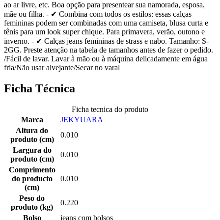
ao ar livre, etc. Boa opção para presentear sua namorada, esposa,
mãe ou filha. - ✔ Combina com todos os estilos: essas calças
femininas podem ser combinadas com uma camiseta, blusa curta e
tênis para um look super chique. Para primavera, verão, outono e
inverno. - ✔ Calças jeans femininas de strass e nabo. Tamanho: S-
2GG. Preste atenção na tabela de tamanhos antes de fazer o pedido.
/Fácil de lavar. Lavar à mão ou à máquina delicadamente em água
fria/Não usar alvejante/Secar no varal
Ficha Técnica
Ficha tecnica do produto
Marca
JEKYUARA
Altura do
0.010
produto (cm)
Largura do
0.010
produto (cm)
Comprimento
do producto
0.010
(cm)
Peso do
0.220
produto (kg)
Bolso
jeans com bolsos