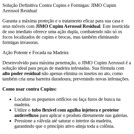
Solução Definitiva Contra Cupins e Formigas: JIMO Cupim
Aerossol Residual
Garanta a máxima proteção e o tratamento eficaz para sua casa e
seus móveis com
JIMO Cupim Aerossol Residual
. Este inseticida
de uso imediato oferece uma ação dupla, combatendo não só os
focos localizados de cupins e brocas, mas também eliminando
formigas invasoras.
Ação Potente e Focada na Madeira
Desenvolvido para máxima penetração, o JIMO Cupim Aerossol é a
solução ideal para peças de madeira infestadas. Sua fórmula com
alto poder residual
não apenas elimina os insetos no ato, como
também cria uma barreira duradoura, prevenindo novas infestações.
Como usar contra Cupins:
Localize os pequenos orifícios ou faça furos de busca na
madeira.
Utilize o
tubo flexível com agulha injetora e protetor
antirrefluxo
para aplicar o produto diretamente nas galerias.
Pressione a válvula até saturar o interior da madeira,
garantindo que o princípio ativo atinja toda a colônia.