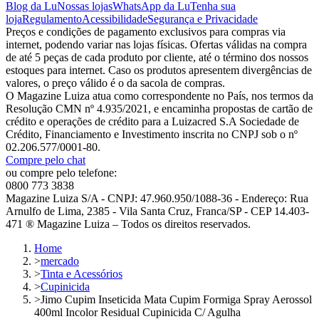
Blog da Lu
Nossas lojas
WhatsApp da Lu
Tenha sua
loja
Regulamento
Acessibilidade
Segurança e Privacidade
Preços e condições de pagamento exclusivos para compras via
internet, podendo variar nas lojas físicas. Ofertas válidas na compra
de até 5 peças de cada produto por cliente, até o término dos nossos
estoques para internet. Caso os produtos apresentem divergências de
valores, o preço válido é o da sacola de compras.
O Magazine Luiza atua como correspondente no País, nos termos da
Resolução CMN nº 4.935/2021, e encaminha propostas de cartão de
crédito e operações de crédito para a Luizacred S.A Sociedade de
Crédito, Financiamento e Investimento inscrita no CNPJ sob o nº
02.206.577/0001-80.
Compre pelo chat
ou compre pelo telefone:
0800 773 3838
Magazine Luiza S/A - CNPJ: 47.960.950/1088-36 - Endereço: Rua
Arnulfo de Lima, 2385 - Vila Santa Cruz, Franca/SP - CEP 14.403-
471 ® Magazine Luiza – Todos os direitos reservados.
Home
>
mercado
>
Tinta e Acessórios
>
Cupinicida
>
Jimo Cupim Inseticida Mata Cupim Formiga Spray Aerossol
400ml Incolor Residual Cupinicida C/ Agulha