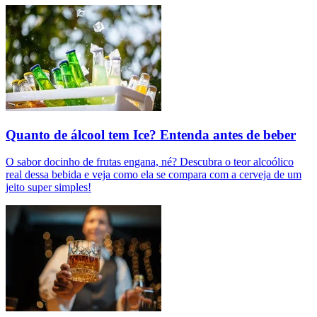
Quanto de álcool tem Ice? Entenda antes de beber
O sabor docinho de frutas engana, né? Descubra o teor alcoólico
real dessa bebida e veja como ela se compara com a cerveja de um
jeito super simples!