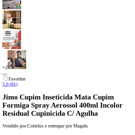
+
2
Favoritar
5.0 (81)
Jimo Cupim Inseticida Mata Cupim
Formiga Spray Aerossol 400ml Incolor
Residual Cupinicida C/ Agulha
Vendido por
Cortelux
e entregue por
Magalu