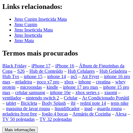
Links relacionados:
Jimo Cupim Inseticida Mata
Jimo Cupim
Jimo Inseticida Mata
Jimo Inseticida
Jimo Mata
Termos mais procurados
Black Friday
–
iPhone 17
–
iPhone 16
–
Álbum de Figurinhas da
Copa
–
S26
–
Hub de Conteúdo
–
Hub Celulares
–
Hub Geladeira
–
Hub Tvs
–
iphone 15
–
iphone 14
–
ps5
–
Air Fryer
–
iphone 16 pro
max
–
geladeira
–
poco x7 pro
–
xbox
–
iphone
–
creatina
–
whey
protein
–
microondas
–
kindle
–
iphone 17 pro max
–
iphone 15 pro
max
–
celular samsung
–
iphone 16e
–
xbox series s
–
xiaomi
–
ventilador
–
nintendo switch 2
–
Celular
–
Ar Condicionado Portátil
–
tablet
–
Bicicleta
–
Body Splash
–
jbl
–
redmi note 14
–
tenis nike
–
maquina de lavar roupa
–
liquidificador
–
ipad
–
guarda roupa
–
geladeira frost free
–
fogão 4 bocas
–
Armário de Cozinha
–
Alexa
–
TV 50 polegadas
–
TV 32 polegadas
Mais informações