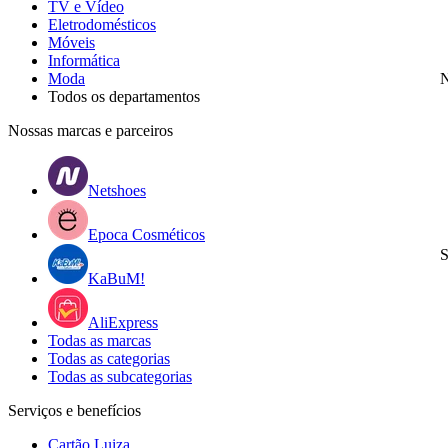
TV e Vídeo
Eletrodomésticos
Móveis
Informática
Moda
N
Todos os departamentos
Nossas marcas e parceiros
Netshoes
Epoca Cosméticos
S
KaBuM!
AliExpress
Todas as marcas
Todas as categorias
Todas as subcategorias
Serviços e benefícios
Cartão Luiza