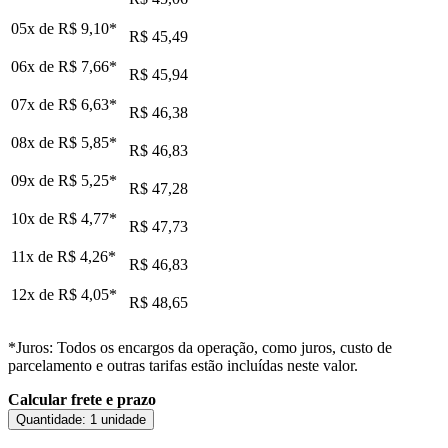
05x de
R$ 9,10
*
R$ 45,49
06x de
R$ 7,66
*
R$ 45,94
07x de
R$ 6,63
*
R$ 46,38
08x de
R$ 5,85
*
R$ 46,83
09x de
R$ 5,25
*
R$ 47,28
10x de
R$ 4,77
*
R$ 47,73
11x de
R$ 4,26
*
R$ 46,83
12x de
R$ 4,05
*
R$ 48,65
*Juros: Todos os encargos da operação, como juros, custo de
parcelamento e outras tarifas estão incluídas neste valor.
Calcular frete e prazo
Quantidade:
1 unidade