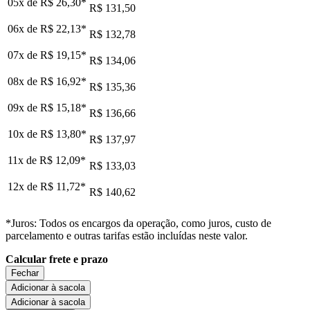
05x de
R$ 26,30
*
R$ 131,50
06x de
R$ 22,13
*
R$ 132,78
07x de
R$ 19,15
*
R$ 134,06
08x de
R$ 16,92
*
R$ 135,36
09x de
R$ 15,18
*
R$ 136,66
10x de
R$ 13,80
*
R$ 137,97
11x de
R$ 12,09
*
R$ 133,03
12x de
R$ 11,72
*
R$ 140,62
*Juros: Todos os encargos da operação, como juros, custo de
parcelamento e outras tarifas estão incluídas neste valor.
Calcular frete e prazo
Fechar
Adicionar à sacola
Adicionar à sacola