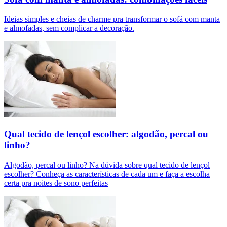
Ideias simples e cheias de charme pra transformar o sofá com manta
e almofadas, sem complicar a decoração.
Qual tecido de lençol escolher: algodão, percal ou
linho?
Algodão, percal ou linho? Na dúvida sobre qual tecido de lençol
escolher? Conheça as características de cada um e faça a escolha
certa pra noites de sono perfeitas