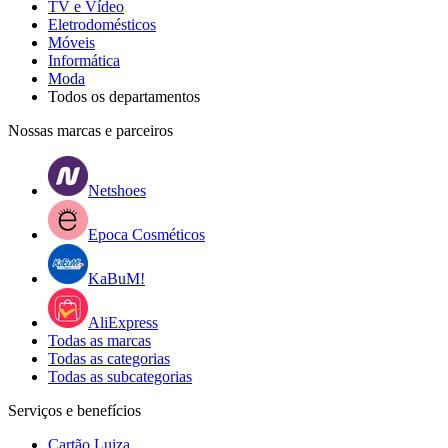
TV e Vídeo
Eletrodomésticos
Móveis
Informática
Moda
Todos os departamentos
Nossas marcas e parceiros
Netshoes
Epoca Cosméticos
KaBuM!
AliExpress
Todas as marcas
Todas as categorias
Todas as subcategorias
Serviços e benefícios
Cartão Luiza