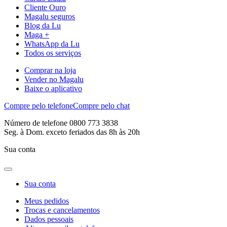
Cliente Ouro
Magalu seguros
Blog da Lu
Maga +
WhatsApp da Lu
Todos os serviços
Comprar na loja
Vender no Magalu
Baixe o aplicativo
Compre pelo telefone
Compre pelo chat
Número de telefone 0800 773 3838
Seg. à Dom. exceto feriados das 8h às 20h
Sua conta
Sua conta
Meus pedidos
Trocas e cancelamentos
Dados pessoais