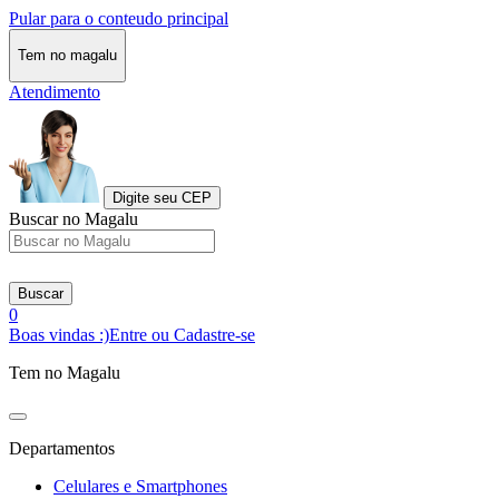
Pular para o conteudo principal
Tem no magalu
Atendimento
Digite seu CEP
Buscar no Magalu
Buscar
0
Boas vindas :)
Entre ou Cadastre-se
Tem no Magalu
Departamentos
Celulares e Smartphones