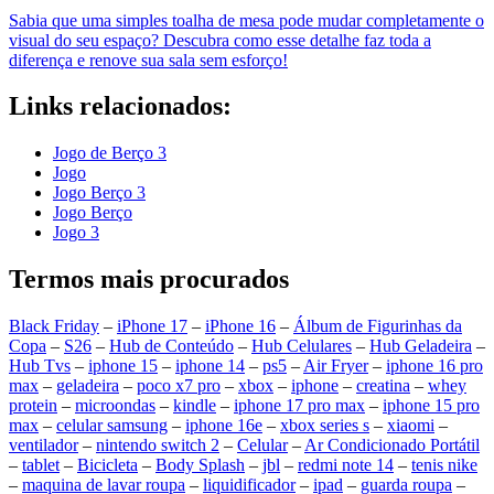
Sabia que uma simples toalha de mesa pode mudar completamente o
visual do seu espaço? Descubra como esse detalhe faz toda a
diferença e renove sua sala sem esforço!
Links relacionados:
Jogo de Berço 3
Jogo
Jogo Berço 3
Jogo Berço
Jogo 3
Termos mais procurados
Black Friday
–
iPhone 17
–
iPhone 16
–
Álbum de Figurinhas da
Copa
–
S26
–
Hub de Conteúdo
–
Hub Celulares
–
Hub Geladeira
–
Hub Tvs
–
iphone 15
–
iphone 14
–
ps5
–
Air Fryer
–
iphone 16 pro
max
–
geladeira
–
poco x7 pro
–
xbox
–
iphone
–
creatina
–
whey
protein
–
microondas
–
kindle
–
iphone 17 pro max
–
iphone 15 pro
max
–
celular samsung
–
iphone 16e
–
xbox series s
–
xiaomi
–
ventilador
–
nintendo switch 2
–
Celular
–
Ar Condicionado Portátil
–
tablet
–
Bicicleta
–
Body Splash
–
jbl
–
redmi note 14
–
tenis nike
–
maquina de lavar roupa
–
liquidificador
–
ipad
–
guarda roupa
–