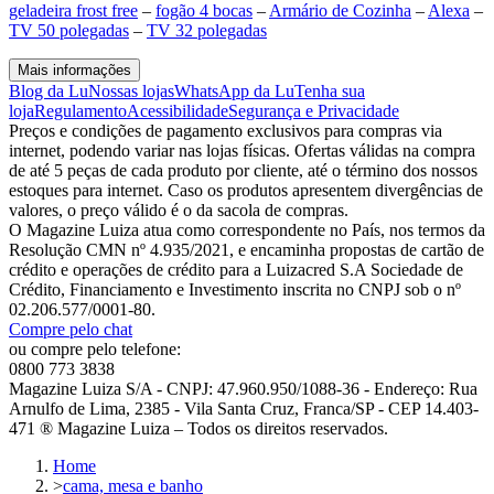
geladeira frost free
–
fogão 4 bocas
–
Armário de Cozinha
–
Alexa
–
TV 50 polegadas
–
TV 32 polegadas
Mais informações
Blog da Lu
Nossas lojas
WhatsApp da Lu
Tenha sua
loja
Regulamento
Acessibilidade
Segurança e Privacidade
Preços e condições de pagamento exclusivos para compras via
internet, podendo variar nas lojas físicas. Ofertas válidas na compra
de até 5 peças de cada produto por cliente, até o término dos nossos
estoques para internet. Caso os produtos apresentem divergências de
valores, o preço válido é o da sacola de compras.
O Magazine Luiza atua como correspondente no País, nos termos da
Resolução CMN nº 4.935/2021, e encaminha propostas de cartão de
crédito e operações de crédito para a Luizacred S.A Sociedade de
Crédito, Financiamento e Investimento inscrita no CNPJ sob o nº
02.206.577/0001-80.
Compre pelo chat
ou compre pelo telefone:
0800 773 3838
Magazine Luiza S/A - CNPJ: 47.960.950/1088-36 - Endereço: Rua
Arnulfo de Lima, 2385 - Vila Santa Cruz, Franca/SP - CEP 14.403-
471 ® Magazine Luiza – Todos os direitos reservados.
Home
>
cama, mesa e banho