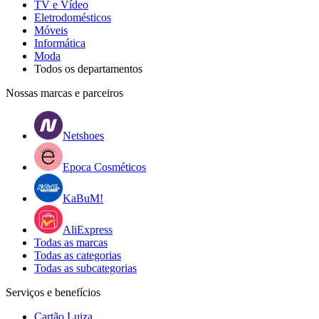
TV e Vídeo
Eletrodomésticos
Móveis
Informática
Moda
Todos os departamentos
Nossas marcas e parceiros
Netshoes
Epoca Cosméticos
KaBuM!
AliExpress
Todas as marcas
Todas as categorias
Todas as subcategorias
Serviços e benefícios
Cartão Luiza