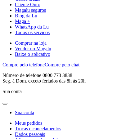
Cliente Ouro
Magalu seguros
Blog da Lu
Maga +
WhatsApp da Lu
Todos os serviços
Comprar na loja
Vender no Magalu
Baixe o aplicativo
Compre pelo telefone
Compre pelo chat
Número de telefone 0800 773 3838
Seg. à Dom. exceto feriados das 8h às 20h
Sua conta
Sua conta
Meus pedidos
Trocas e cancelamentos
Dados pessoais