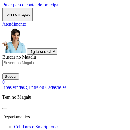
Pular para o conteudo principal
Tem no magalu
Atendimento
Digite seu CEP
Buscar no Magalu
Buscar
0
Boas vindas :)
Entre ou Cadastre-se
Tem no Magalu
Departamentos
Celulares e Smartphones