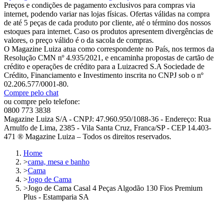
Preços e condições de pagamento exclusivos para compras via
internet, podendo variar nas lojas físicas. Ofertas válidas na compra
de até 5 peças de cada produto por cliente, até o término dos nossos
estoques para internet. Caso os produtos apresentem divergências de
valores, o preço válido é o da sacola de compras.
O Magazine Luiza atua como correspondente no País, nos termos da
Resolução CMN nº 4.935/2021, e encaminha propostas de cartão de
crédito e operações de crédito para a Luizacred S.A Sociedade de
Crédito, Financiamento e Investimento inscrita no CNPJ sob o nº
02.206.577/0001-80.
Compre pelo chat
ou compre pelo telefone:
0800 773 3838
Magazine Luiza S/A - CNPJ: 47.960.950/1088-36 - Endereço: Rua
Arnulfo de Lima, 2385 - Vila Santa Cruz, Franca/SP - CEP 14.403-
471 ® Magazine Luiza – Todos os direitos reservados.
Home
>
cama, mesa e banho
>
Cama
>
Jogo de Cama
>
Jogo de Cama Casal 4 Peças Algodão 130 Fios Premium
Plus - Estamparia SA