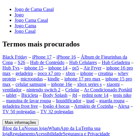
Jogo de Cama Casal
Jogo
Jogo Cama Casal
Jogo Cama
Jogo Casal
Termos mais procurados
Black Friday
–
iPhone 17
–
iPhone 16
–
Álbum de Figurinhas da
Copa
–
S26
–
Hub de Conteúdo
–
Hub Celulares
–
Hub Geladeira
–
Hub Tvs
–
iphone 15
–
iphone 14
–
ps5
–
Air Fryer
–
iphone 16 pro
max
–
geladeira
–
poco x7 pro
–
xbox
–
iphone
–
creatina
–
whey
protein
–
microondas
–
kindle
–
iphone 17 pro max
–
iphone 15 pro
max
–
celular samsung
–
iphone 16e
–
xbox series s
–
xiaomi
–
ventilador
–
nintendo switch 2
–
Celular
–
Ar Condicionado Portátil
–
tablet
–
Bicicleta
–
Body Splash
–
jbl
–
redmi note 14
–
tenis nike
–
maquina de lavar roupa
–
liquidificador
–
ipad
–
guarda roupa
–
geladeira frost free
–
fogão 4 bocas
–
Armário de Cozinha
–
Alexa
–
TV 50 polegadas
–
TV 32 polegadas
Mais informações
Blog da Lu
Nossas lojas
WhatsApp da Lu
Tenha sua
loja
Regulamento
Acessibilidade
Segurança e Privacidade