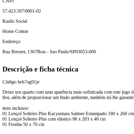
CNPJ
57.423.597/0001-02
Razão Social
Home Cotton
Endereço
Rua Bresser, 1367
Bras - Sao Paulo/SP
03053-000
Descrição e ficha técnica
Código
beb7ag91je
Deixe seu quarto com uma aparência mais sofisticada com este jogo 
fios, além de proporcionar um lindo ambiente, também irá lhe garantir 
itens inclusos:
01 Lençol Solteiro Plus Kacyumara Satinee Estampado 180 x 260 cm
01 Lençol Solteiro Plus com elástico 98 x 203 x 40 cm
01 Fronha 50 x 70 cm