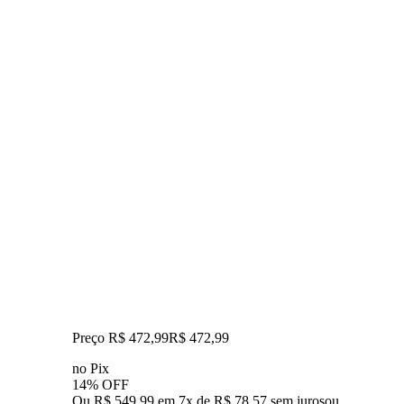
Preço R$ 472,99
R$
472
,
99
no Pix
14% OFF
Ou R$ 549,99 em 7x de R$ 78,57 sem juros
ou