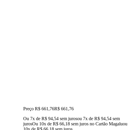
Preço R$ 661,76
R$
661
,
76
Ou 7x de R$ 94,54 sem juros
ou
7
x de
R$ 94,54
sem
juros
Ou 10x de R$ 66,18 sem juros no Cartão Magalu
ou
10
x de
R$ 66,18
sem juros