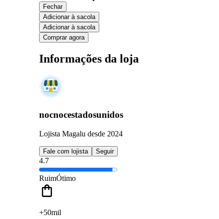
Fechar
Adicionar à sacola
Adicionar à sacola
Comprar agora
Informações da loja
nocnocestadosunidos
Lojista Magalu desde 2024
Fale com lojista
Seguir
4.7
Ruim
Ótimo
+50mil