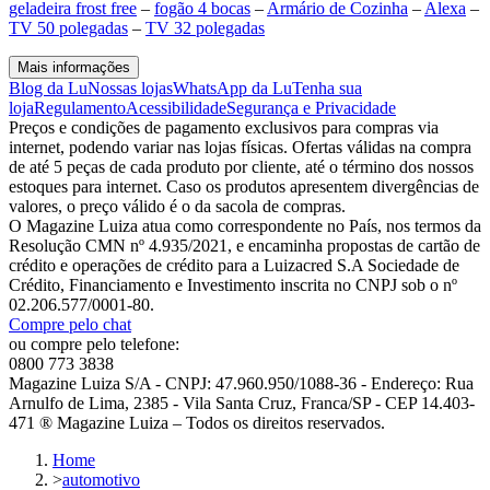
geladeira frost free
–
fogão 4 bocas
–
Armário de Cozinha
–
Alexa
–
TV 50 polegadas
–
TV 32 polegadas
Mais informações
Blog da Lu
Nossas lojas
WhatsApp da Lu
Tenha sua
loja
Regulamento
Acessibilidade
Segurança e Privacidade
Preços e condições de pagamento exclusivos para compras via
internet, podendo variar nas lojas físicas. Ofertas válidas na compra
de até 5 peças de cada produto por cliente, até o término dos nossos
estoques para internet. Caso os produtos apresentem divergências de
valores, o preço válido é o da sacola de compras.
O Magazine Luiza atua como correspondente no País, nos termos da
Resolução CMN nº 4.935/2021, e encaminha propostas de cartão de
crédito e operações de crédito para a Luizacred S.A Sociedade de
Crédito, Financiamento e Investimento inscrita no CNPJ sob o nº
02.206.577/0001-80.
Compre pelo chat
ou compre pelo telefone:
0800 773 3838
Magazine Luiza S/A - CNPJ: 47.960.950/1088-36 - Endereço: Rua
Arnulfo de Lima, 2385 - Vila Santa Cruz, Franca/SP - CEP 14.403-
471 ® Magazine Luiza – Todos os direitos reservados.
Home
>
automotivo