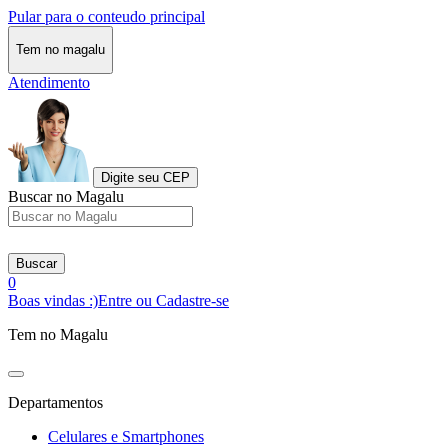
Pular para o conteudo principal
Tem no magalu
Atendimento
Digite seu CEP
Buscar no Magalu
Buscar
0
Boas vindas :)
Entre ou Cadastre-se
Tem no Magalu
Departamentos
Celulares e Smartphones