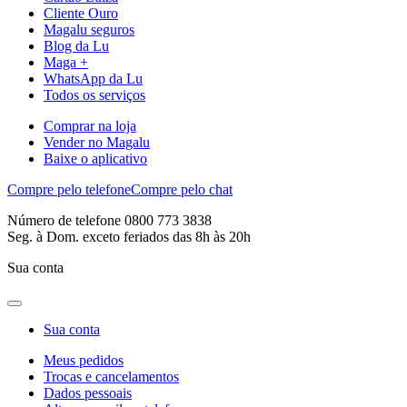
Cliente Ouro
Magalu seguros
Blog da Lu
Maga +
WhatsApp da Lu
Todos os serviços
Comprar na loja
Vender no Magalu
Baixe o aplicativo
Compre pelo telefone
Compre pelo chat
Número de telefone 0800 773 3838
Seg. à Dom. exceto feriados das 8h às 20h
Sua conta
Sua conta
Meus pedidos
Trocas e cancelamentos
Dados pessoais