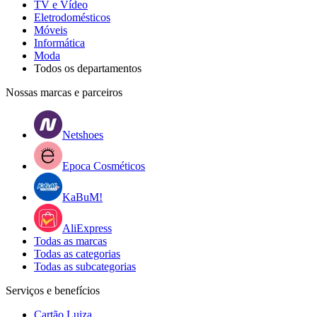
TV e Vídeo
Eletrodomésticos
Móveis
Informática
Moda
Todos os departamentos
Nossas marcas e parceiros
Netshoes
Epoca Cosméticos
KaBuM!
AliExpress
Todas as marcas
Todas as categorias
Todas as subcategorias
Serviços e benefícios
Cartão Luiza