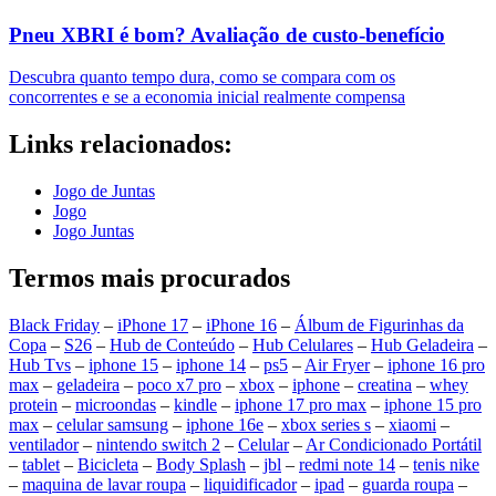
Pneu XBRI é bom? Avaliação de custo-benefício
Descubra quanto tempo dura, como se compara com os
concorrentes e se a economia inicial realmente compensa
Links relacionados:
Jogo de Juntas
Jogo
Jogo Juntas
Termos mais procurados
Black Friday
–
iPhone 17
–
iPhone 16
–
Álbum de Figurinhas da
Copa
–
S26
–
Hub de Conteúdo
–
Hub Celulares
–
Hub Geladeira
–
Hub Tvs
–
iphone 15
–
iphone 14
–
ps5
–
Air Fryer
–
iphone 16 pro
max
–
geladeira
–
poco x7 pro
–
xbox
–
iphone
–
creatina
–
whey
protein
–
microondas
–
kindle
–
iphone 17 pro max
–
iphone 15 pro
max
–
celular samsung
–
iphone 16e
–
xbox series s
–
xiaomi
–
ventilador
–
nintendo switch 2
–
Celular
–
Ar Condicionado Portátil
–
tablet
–
Bicicleta
–
Body Splash
–
jbl
–
redmi note 14
–
tenis nike
–
maquina de lavar roupa
–
liquidificador
–
ipad
–
guarda roupa
–