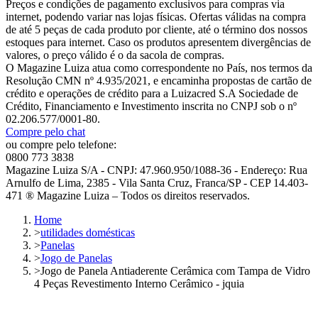
Preços e condições de pagamento exclusivos para compras via
internet, podendo variar nas lojas físicas. Ofertas válidas na compra
de até 5 peças de cada produto por cliente, até o término dos nossos
estoques para internet. Caso os produtos apresentem divergências de
valores, o preço válido é o da sacola de compras.
O Magazine Luiza atua como correspondente no País, nos termos da
Resolução CMN nº 4.935/2021, e encaminha propostas de cartão de
crédito e operações de crédito para a Luizacred S.A Sociedade de
Crédito, Financiamento e Investimento inscrita no CNPJ sob o nº
02.206.577/0001-80.
Compre pelo chat
ou compre pelo telefone:
0800 773 3838
Magazine Luiza S/A - CNPJ: 47.960.950/1088-36 - Endereço: Rua
Arnulfo de Lima, 2385 - Vila Santa Cruz, Franca/SP - CEP 14.403-
471 ® Magazine Luiza – Todos os direitos reservados.
Home
>
utilidades domésticas
>
Panelas
>
Jogo de Panelas
>
Jogo de Panela Antiaderente Cerâmica com Tampa de Vidro
4 Peças Revestimento Interno Cerâmico - jquia