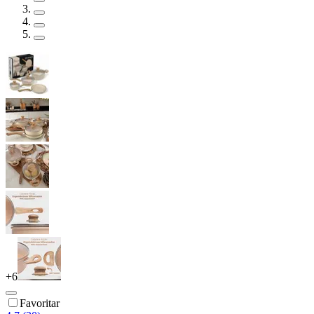
+
6
Favoritar