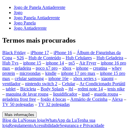
Jogo de Panela Antiaderente
Jogo
Jogo Panela Antiaderente
Jogo Panela
Jogo Antiaderente
Termos mais procurados
Black Friday
–
iPhone 17
–
iPhone 16
–
Álbum de Figurinhas da
Copa
–
S26
–
Hub de Conteúdo
–
Hub Celulares
–
Hub Geladeira
–
Hub Tvs
–
iphone 15
–
iphone 14
–
ps5
–
Air Fryer
–
iphone 16 pro
max
–
geladeira
–
poco x7 pro
–
xbox
–
iphone
–
creatina
–
whey
protein
–
microondas
–
kindle
–
iphone 17 pro max
–
iphone 15 pro
max
–
celular samsung
–
iphone 16e
–
xbox series s
–
xiaomi
–
ventilador
–
nintendo switch 2
–
Celular
–
Ar Condicionado Portátil
–
tablet
–
Bicicleta
–
Body Splash
–
jbl
–
redmi note 14
–
tenis nike
–
maquina de lavar roupa
–
liquidificador
–
ipad
–
guarda roupa
–
geladeira frost free
–
fogão 4 bocas
–
Armário de Cozinha
–
Alexa
–
TV 50 polegadas
–
TV 32 polegadas
Mais informações
Blog da Lu
Nossas lojas
WhatsApp da Lu
Tenha sua
loja
Regulamento
Acessibilidade
Segurança e Privacidade