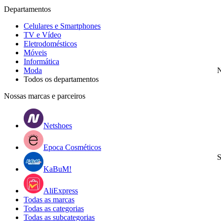
Departamentos
Celulares e Smartphones
TV e Vídeo
Eletrodomésticos
Móveis
Informática
Moda
N
Todos os departamentos
Nossas marcas e parceiros
Netshoes
Epoca Cosméticos
S
KaBuM!
AliExpress
Todas as marcas
Todas as categorias
Todas as subcategorias