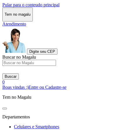
Pular para o conteudo principal
Tem no magalu
Atendimento
Digite seu CEP
Buscar no Magalu
Buscar
0
Boas vindas :)
Entre ou Cadastre-se
Tem no Magalu
Departamentos
Celulares e Smartphones