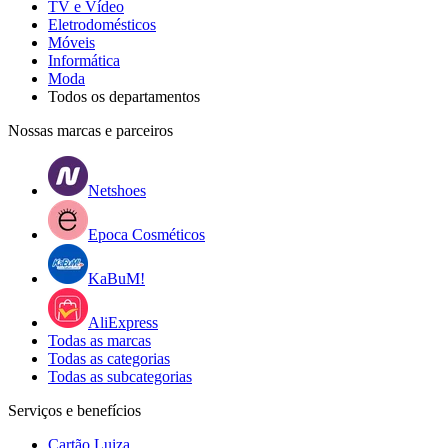
TV e Vídeo
Eletrodomésticos
Móveis
Informática
Moda
Todos os departamentos
Nossas marcas e parceiros
Netshoes
Epoca Cosméticos
KaBuM!
AliExpress
Todas as marcas
Todas as categorias
Todas as subcategorias
Serviços e benefícios
Cartão Luiza