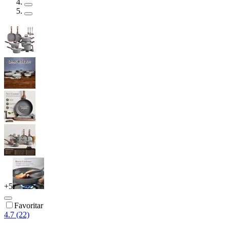
+
5
Favoritar
4.7 (22)