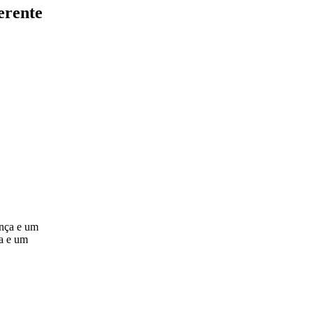
erente
ança e um
ra e um