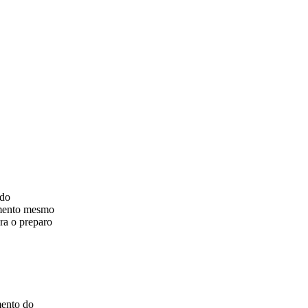
ndo
bamento mesmo
ra o preparo
mento do