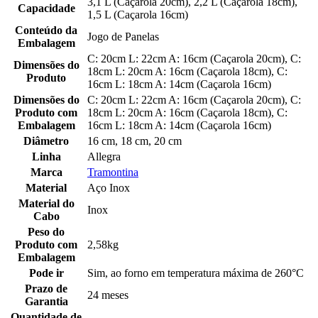
3,1 L (Caçarola 20cm), 2,2 L (Caçarola 18cm),
Capacidade
1,5 L (Caçarola 16cm)
Conteúdo da
Jogo de Panelas
Embalagem
C: 20cm L: 22cm A: 16cm (Caçarola 20cm), C:
Dimensões do
18cm L: 20cm A: 16cm (Caçarola 18cm), C:
Produto
16cm L: 18cm A: 14cm (Caçarola 16cm)
Dimensões do
C: 20cm L: 22cm A: 16cm (Caçarola 20cm), C:
Produto com
18cm L: 20cm A: 16cm (Caçarola 18cm), C:
Embalagem
16cm L: 18cm A: 14cm (Caçarola 16cm)
Diâmetro
16 cm, 18 cm, 20 cm
Linha
Allegra
Marca
Tramontina
Material
Aço Inox
Material do
Inox
Cabo
Peso do
Produto com
2,58kg
Embalagem
Pode ir
Sim, ao forno em temperatura máxima de 260°C
Prazo de
24 meses
Garantia
Quantidade de