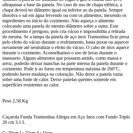
ultrapassar a base da panela. No caso de uso de chapa elétrica, a
chapa deverá ter diâmetro igual ou inferior ao da panela. Sempre
dissolva o sal em água fervendo ou com os alimentos, mexendo os
ingredientes no início do cozimento. Não aqueça o alimento
colocando uma panela do mesmo diâmetro sobre a outra. Esse
procedimento é perigoso, pois cria vácuo e impossibilita a retirada
do mesma. Se a tampa da panela de aço inox Tramontina ficar presa
pelo efeito do vácuo durante o resfriamento, basta puxar ou aquecer
novamente até neutralizar o efeito do vácuo. O cabo de inox aquece
durante o cozimento. Aconselhamos o uso de luvas durante o
manuseio. Alguns alimentos que possuem amido, como massa e
arroz, poderão deixar manchas na parte interna da panela durante o
cozimento. Pode ir ao forno em temperatura máxima de 260°C,
podendo haver mudança na coloração. Não deixe a panela vazia
sobre uma fonte de calor. Deixe panelas quentes somente em
superfícies resistentes ao calor.
Peso 2,58 Kg
Caçarola Funda Tramontina Allegra em Aço Inox com Fundo Triplo
20 cm 3,1 L
C: 20cm L: 22cm A: 16cm