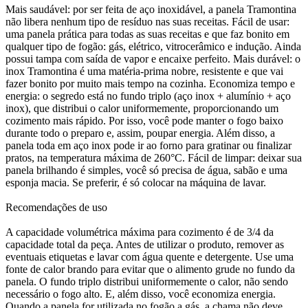
Mais saudável: por ser feita de aço inoxidável, a panela Tramontina
não libera nenhum tipo de resíduo nas suas receitas. Fácil de usar:
uma panela prática para todas as suas receitas e que faz bonito em
qualquer tipo de fogão: gás, elétrico, vitrocerâmico e indução. Ainda
possui tampa com saída de vapor e encaixe perfeito. Mais durável: o
inox Tramontina é uma matéria-prima nobre, resistente e que vai
fazer bonito por muito mais tempo na cozinha. Economiza tempo e
energia: o segredo está no fundo triplo (aço inox + alumínio + aço
inox), que distribui o calor uniformemente, proporcionando um
cozimento mais rápido. Por isso, você pode manter o fogo baixo
durante todo o preparo e, assim, poupar energia. Além disso, a
panela toda em aço inox pode ir ao forno para gratinar ou finalizar
pratos, na temperatura máxima de 260°C. Fácil de limpar: deixar sua
panela brilhando é simples, você só precisa de água, sabão e uma
esponja macia. Se preferir, é só colocar na máquina de lavar.
Recomendações de uso
A capacidade volumétrica máxima para cozimento é de 3/4 da
capacidade total da peça. Antes de utilizar o produto, remover as
eventuais etiquetas e lavar com água quente e detergente. Use uma
fonte de calor brando para evitar que o alimento grude no fundo da
panela. O fundo triplo distribui uniformemente o calor, não sendo
necessário o fogo alto. E, além disso, você economiza energia.
Quando a panela for utilizada no fogão a gás, a chama não deve