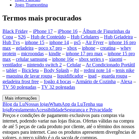
Jogo Tramontina
Termos mais procurados
Black Friday
–
iPhone 17
–
iPhone 16
–
Álbum de Figurinhas da
Copa
–
S26
–
Hub de Conteúdo
–
Hub Celulares
–
Hub Geladeira
–
Hub Tvs
–
iphone 15
–
iphone 14
–
ps5
–
Air Fryer
–
iphone 16 pro
max
–
geladeira
–
poco x7 pro
–
xbox
–
iphone
–
creatina
–
whey
protein
–
microondas
–
kindle
–
iphone 17 pro max
–
iphone 15 pro
max
–
celular samsung
–
iphone 16e
–
xbox series s
–
xiaomi
–
ventilador
–
nintendo switch 2
–
Celular
–
Ar Condicionado Portátil
–
tablet
–
Bicicleta
–
Body Splash
–
jbl
–
redmi note 14
–
tenis nike
–
maquina de lavar roupa
–
liquidificador
–
ipad
–
guarda roupa
–
geladeira frost free
–
fogão 4 bocas
–
Armário de Cozinha
–
Alexa
–
TV 50 polegadas
–
TV 32 polegadas
Mais informações
Blog da Lu
Nossas lojas
WhatsApp da Lu
Tenha sua
loja
Regulamento
Acessibilidade
Segurança e Privacidade
Preços e condições de pagamento exclusivos para compras via
internet, podendo variar nas lojas físicas. Ofertas válidas na compra
de até 5 peças de cada produto por cliente, até o término dos nossos
estoques para internet. Caso os produtos apresentem divergências de
valores, o preço válido é o da sacola de compras.