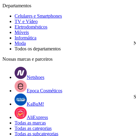
Departamentos
Celulares e Smartphones
TV e Vídeo
Eletrodomésticos
Móveis
Informática
Moda
N
Todos os departamentos
Nossas marcas e parceiros
Netshoes
Epoca Cosméticos
S
KaBuM!
AliExpress
Todas as marcas
Todas as categorias
Todas as subcategorias