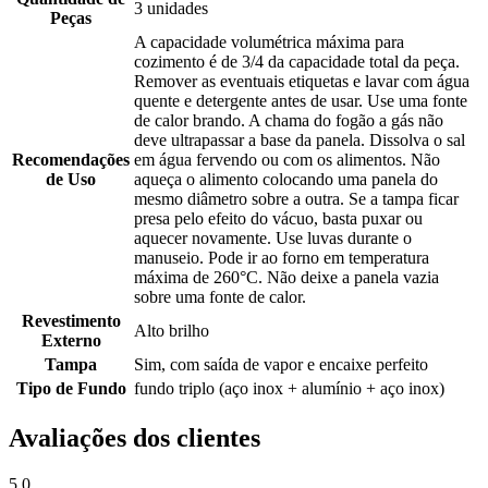
3 unidades
Peças
A capacidade volumétrica máxima para
cozimento é de 3/4 da capacidade total da peça.
Remover as eventuais etiquetas e lavar com água
quente e detergente antes de usar. Use uma fonte
de calor brando. A chama do fogão a gás não
deve ultrapassar a base da panela. Dissolva o sal
Recomendações
em água fervendo ou com os alimentos. Não
de Uso
aqueça o alimento colocando uma panela do
mesmo diâmetro sobre a outra. Se a tampa ficar
presa pelo efeito do vácuo, basta puxar ou
aquecer novamente. Use luvas durante o
manuseio. Pode ir ao forno em temperatura
máxima de 260°C. Não deixe a panela vazia
sobre uma fonte de calor.
Revestimento
Alto brilho
Externo
Tampa
Sim, com saída de vapor e encaixe perfeito
Tipo de Fundo
fundo triplo (aço inox + alumínio + aço inox)
Avaliações dos clientes
5.0