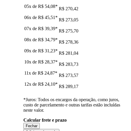
05x de
R$ 54,08
*
R$ 270,42
06x de
R$ 45,51
*
R$ 273,05
07x de
R$ 39,39
*
R$ 275,70
08x de
R$ 34,79
*
R$ 278,36
09x de
R$ 31,23
*
R$ 281,04
10x de
R$ 28,37
*
R$ 283,73
11x de
R$ 24,87
*
R$ 273,57
12x de
R$ 24,10
*
R$ 289,17
*Juros: Todos os encargos da operação, como juros,
custo de parcelamento e outras tarifas estão incluídas
neste valor.
Calcular frete e prazo
Fechar