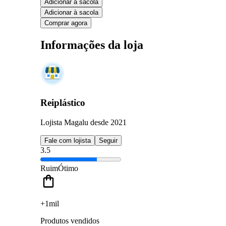
Adicionar à sacola
Adicionar à sacola
Comprar agora
Informações da loja
Reiplástico
Lojista Magalu desde 2021
Fale com lojista
Seguir
3.5
Ruim
Ótimo
+1mil
Produtos vendidos