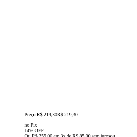
Preço R$ 219,30
R$
219
,
30
no Pix
14% OFF
Ou R$ 255,00 em 3x de R$ 85,00 sem juros
ou