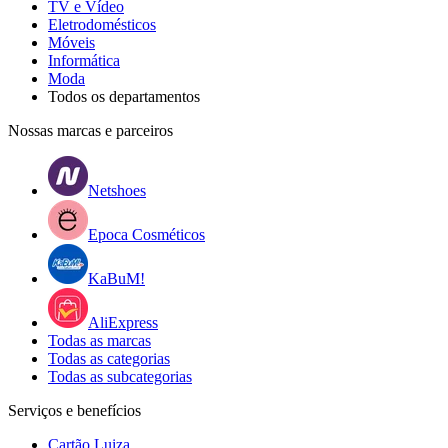
TV e Vídeo
Eletrodomésticos
Móveis
Informática
Moda
Todos os departamentos
Nossas marcas e parceiros
Netshoes
Epoca Cosméticos
KaBuM!
AliExpress
Todas as marcas
Todas as categorias
Todas as subcategorias
Serviços e benefícios
Cartão Luiza