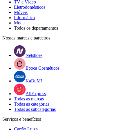
TV e Vídeo
Eletrodomésticos
Móveis
Informática
Moda
Todos os departamentos
Nossas marcas e parceiros
Netshoes
Epoca Cosméticos
KaBuM!
AliExpress
Todas as marcas
Todas as categorias
Todas as subcategorias
Serviços e benefícios
Cartão Luiza