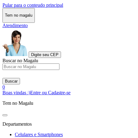
Pular para o conteudo principal
Tem no magalu
Atendimento
Digite seu CEP
Buscar no Magalu
Buscar
0
Boas vindas :)
Entre ou Cadastre-se
Tem no Magalu
Departamentos
Celulares e Smartphones