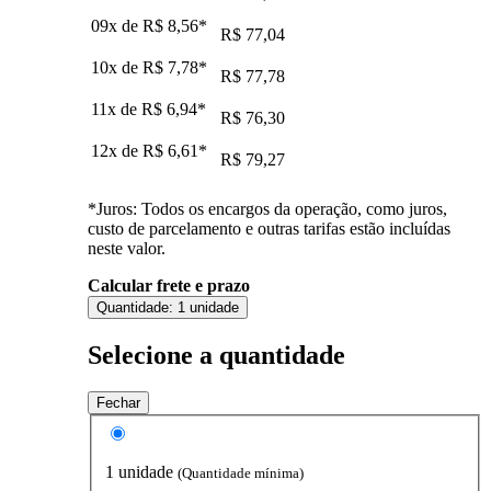
09x de
R$ 8,56
*
R$ 77,04
10x de
R$ 7,78
*
R$ 77,78
11x de
R$ 6,94
*
R$ 76,30
12x de
R$ 6,61
*
R$ 79,27
*Juros: Todos os encargos da operação, como juros,
custo de parcelamento e outras tarifas estão incluídas
neste valor.
Calcular frete e prazo
Quantidade:
1 unidade
Selecione a quantidade
Fechar
1 unidade
(Quantidade mínima)