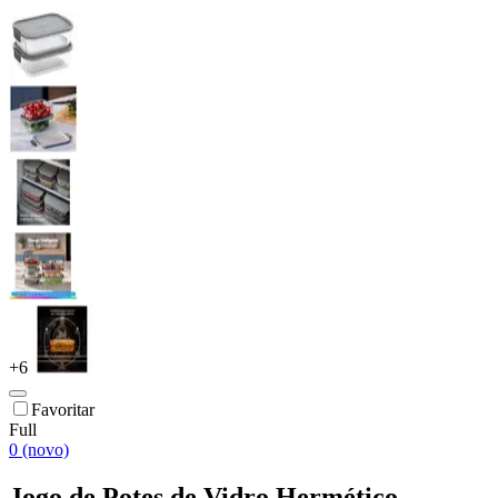
+
6
Favoritar
Full
0 (novo)
Jogo de Potes de Vidro Hermético