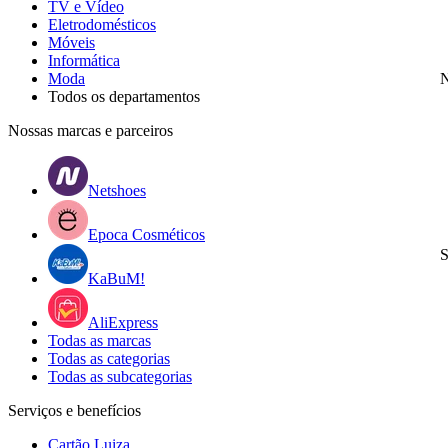
TV e Vídeo
Eletrodomésticos
Móveis
Informática
Moda
N
Todos os departamentos
Nossas marcas e parceiros
Netshoes
Epoca Cosméticos
S
KaBuM!
AliExpress
Todas as marcas
Todas as categorias
Todas as subcategorias
Serviços e benefícios
Cartão Luiza