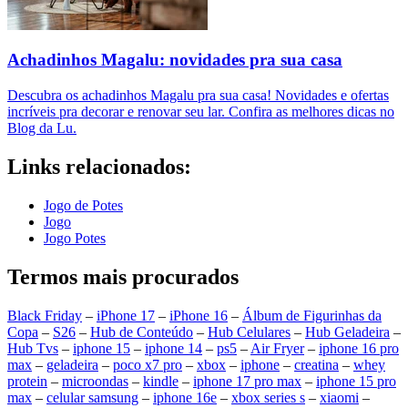
Achadinhos Magalu: novidades pra sua casa
Descubra os achadinhos Magalu pra sua casa! Novidades e ofertas
incríveis pra decorar e renovar seu lar. Confira as melhores dicas no
Blog da Lu.
Links relacionados:
Jogo de Potes
Jogo
Jogo Potes
Termos mais procurados
Black Friday
–
iPhone 17
–
iPhone 16
–
Álbum de Figurinhas da
Copa
–
S26
–
Hub de Conteúdo
–
Hub Celulares
–
Hub Geladeira
–
Hub Tvs
–
iphone 15
–
iphone 14
–
ps5
–
Air Fryer
–
iphone 16 pro
max
–
geladeira
–
poco x7 pro
–
xbox
–
iphone
–
creatina
–
whey
protein
–
microondas
–
kindle
–
iphone 17 pro max
–
iphone 15 pro
max
–
celular samsung
–
iphone 16e
–
xbox series s
–
xiaomi
–