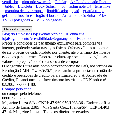
ventilador
–
nintendo switch 2
–
Celular
–
Ar Condicionado Portátil
–
tablet
–
Bicicleta
–
Body Splash
–
jbl
–
redmi note 14
–
tenis nike
–
maquina de lavar roupa
–
liquidificador
–
ipad
–
guarda roupa
–
geladeira frost free
–
fogão 4 bocas
–
Armário de Cozinha
–
Alexa
–
TV 50 polegadas
–
TV 32 polegadas
Mais informações
Blog da Lu
Nossas lojas
WhatsApp da Lu
Tenha sua
loja
Regulamento
Acessibilidade
Segurança e Privacidade
Preços e condições de pagamento exclusivos para compras via
internet, podendo variar nas lojas físicas. Ofertas válidas na compra
de até 5 peças de cada produto por cliente, até o término dos nossos
estoques para internet. Caso os produtos apresentem divergências de
valores, o preço válido é o da sacola de compras.
O Magazine Luiza atua como correspondente no País, nos termos da
Resolução CMN nº 4.935/2021, e encaminha propostas de cartão de
crédito e operações de crédito para a Luizacred S.A Sociedade de
Crédito, Financiamento e Investimento inscrita no CNPJ sob o nº
02.206.577/0001-80.
Compre pelo chat
ou compre pelo telefone:
0800 773 3838
Magazine Luiza S/A - CNPJ: 47.960.950/1088-36 - Endereço: Rua
Arnulfo de Lima, 2385 - Vila Santa Cruz, Franca/SP - CEP 14.403-
471 ® Magazine Luiza – Todos os direitos reservados.