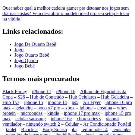
Quer saber qual a melhor cadeira gamer pra detonar nos jogos sem
dor nas costas? Vem descobrir o modelo ideal pro seu setup e focar
na vitória!
Links relacionados:
Jogo De Quarto Bebê
Jogo
Jogo Quarto Bebê
Jogo Quarto
Jogo Bebê
Termos mais procurados
Black Friday
–
iPhone 17
–
iPhone 16
–
Álbum de Figurinhas da
Copa
–
S26
–
Hub de Conteúdo
–
Hub Celulares
–
Hub Geladeira
–
Hub Tvs
–
iphone 15
–
iphone 14
–
ps5
–
Air Fryer
–
iphone 16 pro
max
–
geladeira
–
poco x7 pro
–
xbox
–
iphone
–
creatina
–
whey
protein
–
microondas
–
kindle
–
iphone 17 pro max
–
iphone 15 pro
max
–
celular samsung
–
iphone 16e
–
xbox series s
–
xiaomi
–
ventilador
–
nintendo switch 2
–
Celular
–
Ar Condicionado Portátil
–
tablet
–
Bicicleta
–
Body Splash
–
jbl
–
redmi note 14
–
tenis nike
–
maquina de lavar roupa
–
liquidificador
–
ipad
–
guarda roupa
–