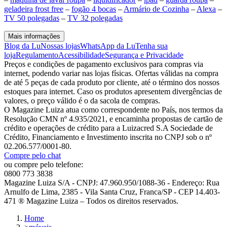
geladeira frost free
–
fogão 4 bocas
–
Armário de Cozinha
–
Alexa
–
TV 50 polegadas
–
TV 32 polegadas
Mais informações
Blog da Lu
Nossas lojas
WhatsApp da Lu
Tenha sua
loja
Regulamento
Acessibilidade
Segurança e Privacidade
Preços e condições de pagamento exclusivos para compras via
internet, podendo variar nas lojas físicas. Ofertas válidas na compra
de até 5 peças de cada produto por cliente, até o término dos nossos
estoques para internet. Caso os produtos apresentem divergências de
valores, o preço válido é o da sacola de compras.
O Magazine Luiza atua como correspondente no País, nos termos da
Resolução CMN nº 4.935/2021, e encaminha propostas de cartão de
crédito e operações de crédito para a Luizacred S.A Sociedade de
Crédito, Financiamento e Investimento inscrita no CNPJ sob o nº
02.206.577/0001-80.
Compre pelo chat
ou compre pelo telefone:
0800 773 3838
Magazine Luiza S/A - CNPJ: 47.960.950/1088-36 - Endereço: Rua
Arnulfo de Lima, 2385 - Vila Santa Cruz, Franca/SP - CEP 14.403-
471 ® Magazine Luiza – Todos os direitos reservados.
Home