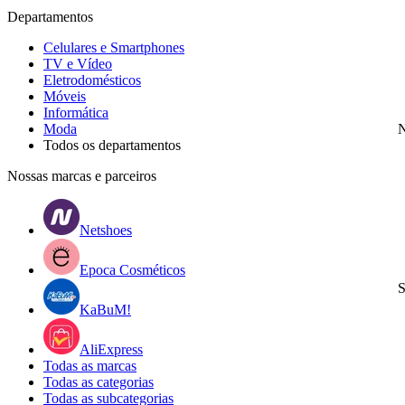
Departamentos
Celulares e Smartphones
TV e Vídeo
Eletrodomésticos
Móveis
Informática
Moda
N
Todos os departamentos
Nossas marcas e parceiros
Netshoes
Epoca Cosméticos
S
KaBuM!
AliExpress
Todas as marcas
Todas as categorias
Todas as subcategorias