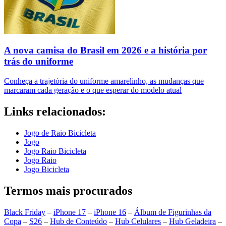
A nova camisa do Brasil em 2026 e a história por
trás do uniforme
Conheça a trajetória do uniforme amarelinho, as mudanças que
marcaram cada geração e o que esperar do modelo atual
Links relacionados:
Jogo de Raio Bicicleta
Jogo
Jogo Raio Bicicleta
Jogo Raio
Jogo Bicicleta
Termos mais procurados
Black Friday
–
iPhone 17
–
iPhone 16
–
Álbum de Figurinhas da
Copa
–
S26
–
Hub de Conteúdo
–
Hub Celulares
–
Hub Geladeira
–