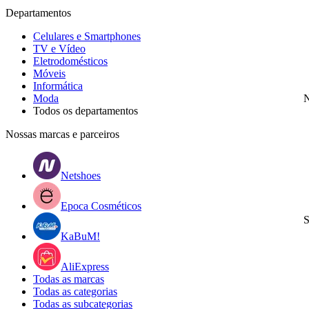
Departamentos
Celulares e Smartphones
TV e Vídeo
Eletrodomésticos
Móveis
Informática
Moda
N
Todos os departamentos
Nossas marcas e parceiros
Netshoes
Epoca Cosméticos
S
KaBuM!
AliExpress
Todas as marcas
Todas as categorias
Todas as subcategorias