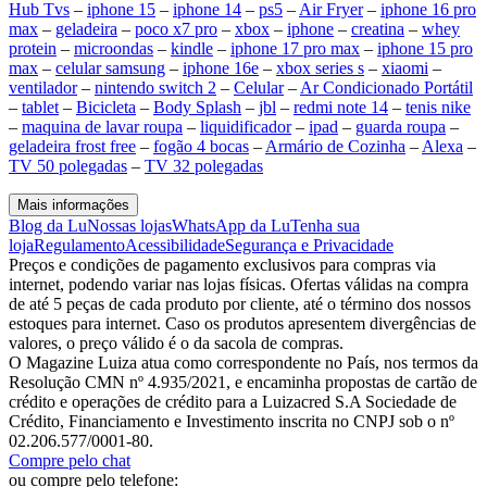
Hub Tvs
–
iphone 15
–
iphone 14
–
ps5
–
Air Fryer
–
iphone 16 pro
max
–
geladeira
–
poco x7 pro
–
xbox
–
iphone
–
creatina
–
whey
protein
–
microondas
–
kindle
–
iphone 17 pro max
–
iphone 15 pro
max
–
celular samsung
–
iphone 16e
–
xbox series s
–
xiaomi
–
ventilador
–
nintendo switch 2
–
Celular
–
Ar Condicionado Portátil
–
tablet
–
Bicicleta
–
Body Splash
–
jbl
–
redmi note 14
–
tenis nike
–
maquina de lavar roupa
–
liquidificador
–
ipad
–
guarda roupa
–
geladeira frost free
–
fogão 4 bocas
–
Armário de Cozinha
–
Alexa
–
TV 50 polegadas
–
TV 32 polegadas
Mais informações
Blog da Lu
Nossas lojas
WhatsApp da Lu
Tenha sua
loja
Regulamento
Acessibilidade
Segurança e Privacidade
Preços e condições de pagamento exclusivos para compras via
internet, podendo variar nas lojas físicas. Ofertas válidas na compra
de até 5 peças de cada produto por cliente, até o término dos nossos
estoques para internet. Caso os produtos apresentem divergências de
valores, o preço válido é o da sacola de compras.
O Magazine Luiza atua como correspondente no País, nos termos da
Resolução CMN nº 4.935/2021, e encaminha propostas de cartão de
crédito e operações de crédito para a Luizacred S.A Sociedade de
Crédito, Financiamento e Investimento inscrita no CNPJ sob o nº
02.206.577/0001-80.
Compre pelo chat
ou compre pelo telefone: