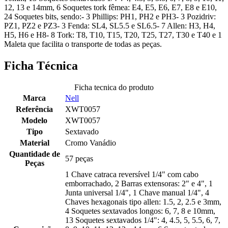
12, 13 e 14mm, 6 Soquetes tork fêmea: E4, E5, E6, E7, E8 e E10,
24 Soquetes bits, sendo:- 3 Phillips: PH1, PH2 e PH3- 3 Pozidriv:
PZ1, PZ2 e PZ3- 3 Fenda: SL4, SL5.5 e SL6.5- 7 Allen: H3, H4,
H5, H6 e H8- 8 Tork: T8, T10, T15, T20, T25, T27, T30 e T40 e 1
Maleta que facilita o transporte de todas as peças.
Ficha Técnica
Ficha tecnica do produto
Marca
Nell
Referência
XWT0057
Modelo
XWT0057
Tipo
Sextavado
Material
Cromo Vanádio
Quantidade de
57 peças
Peças
1 Chave catraca reversível 1/4" com cabo
emborrachado, 2 Barras extensoras: 2" e 4", 1
Junta universal 1/4", 1 Chave manual 1/4", 4
Chaves hexagonais tipo allen: 1.5, 2, 2.5 e 3mm,
4 Soquetes sextavados longos: 6, 7, 8 e 10mm,
13 Soquetes sextavados 1/4": 4, 4.5, 5, 5.5, 6, 7,