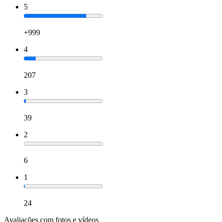
5
+999
4
207
3
39
2
6
1
24
Avaliações com fotos e vídeos