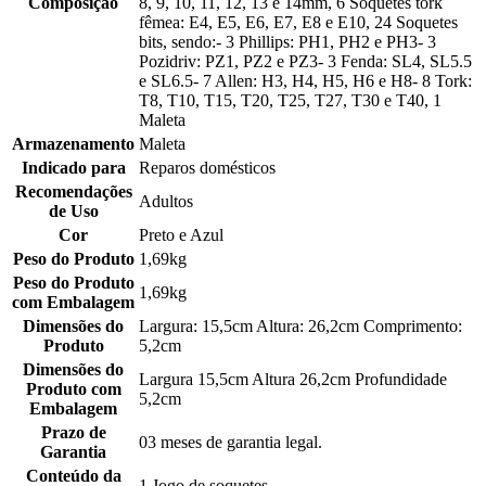
Composição
8, 9, 10, 11, 12, 13 e 14mm, 6 Soquetes tork
fêmea: E4, E5, E6, E7, E8 e E10, 24 Soquetes
bits, sendo:- 3 Phillips: PH1, PH2 e PH3- 3
Pozidriv: PZ1, PZ2 e PZ3- 3 Fenda: SL4, SL5.5
e SL6.5- 7 Allen: H3, H4, H5, H6 e H8- 8 Tork:
T8, T10, T15, T20, T25, T27, T30 e T40, 1
Maleta
Armazenamento
Maleta
Indicado para
Reparos domésticos
Recomendações
Adultos
de Uso
Cor
Preto e Azul
Peso do Produto
1,69kg
Peso do Produto
1,69kg
com Embalagem
Dimensões do
Largura: 15,5cm Altura: 26,2cm Comprimento:
Produto
5,2cm
Dimensões do
Largura 15,5cm Altura 26,2cm Profundidade
Produto com
5,2cm
Embalagem
Prazo de
03 meses de garantia legal.
Garantia
Conteúdo da
1 Jogo de soquetes