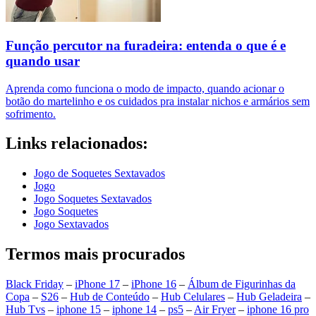
Função percutor na furadeira: entenda o que é e
quando usar
Aprenda como funciona o modo de impacto, quando acionar o
botão do martelinho e os cuidados pra instalar nichos e armários sem
sofrimento.
Links relacionados:
Jogo de Soquetes Sextavados
Jogo
Jogo Soquetes Sextavados
Jogo Soquetes
Jogo Sextavados
Termos mais procurados
Black Friday
–
iPhone 17
–
iPhone 16
–
Álbum de Figurinhas da
Copa
–
S26
–
Hub de Conteúdo
–
Hub Celulares
–
Hub Geladeira
–
Hub Tvs
–
iphone 15
–
iphone 14
–
ps5
–
Air Fryer
–
iphone 16 pro