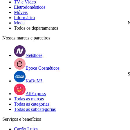
TV e Vídeo
Eletrodomésticos
Móveis
Informática
Moda
N
Todos os departamentos
Nossas marcas e parceiros
Netshoes
Epoca Cosméticos
S
KaBuM!
AliExpress
Todas as marcas
Todas as categorias
Todas as subcategorias
Serviços e benefícios
Cartão Luiza