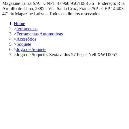
Magazine Luiza S/A - CNPJ: 47.960.950/1088-36 - Endereço: Rua
Arnulfo de Lima, 2385 - Vila Santa Cruz, Franca/SP - CEP 14.403-
471 ® Magazine Luiza – Todos os direitos reservados.
Home
>
ferramentas
>
Ferramentas Automotivas
>
Acessórios
>
Soquete
>
Jogo de Soquete
>
Jogo de Soquetes Sextavados 57 Peças Nell XWT0057