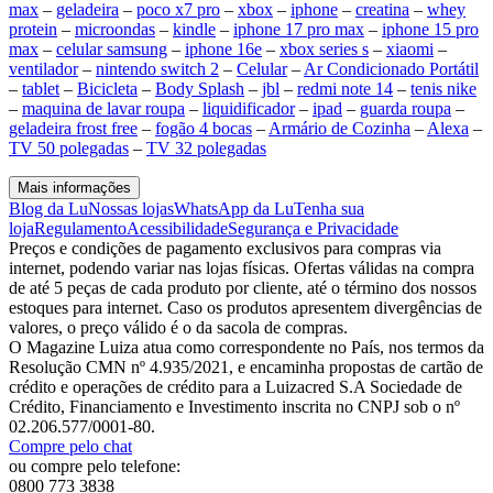
max
–
geladeira
–
poco x7 pro
–
xbox
–
iphone
–
creatina
–
whey
protein
–
microondas
–
kindle
–
iphone 17 pro max
–
iphone 15 pro
max
–
celular samsung
–
iphone 16e
–
xbox series s
–
xiaomi
–
ventilador
–
nintendo switch 2
–
Celular
–
Ar Condicionado Portátil
–
tablet
–
Bicicleta
–
Body Splash
–
jbl
–
redmi note 14
–
tenis nike
–
maquina de lavar roupa
–
liquidificador
–
ipad
–
guarda roupa
–
geladeira frost free
–
fogão 4 bocas
–
Armário de Cozinha
–
Alexa
–
TV 50 polegadas
–
TV 32 polegadas
Mais informações
Blog da Lu
Nossas lojas
WhatsApp da Lu
Tenha sua
loja
Regulamento
Acessibilidade
Segurança e Privacidade
Preços e condições de pagamento exclusivos para compras via
internet, podendo variar nas lojas físicas. Ofertas válidas na compra
de até 5 peças de cada produto por cliente, até o término dos nossos
estoques para internet. Caso os produtos apresentem divergências de
valores, o preço válido é o da sacola de compras.
O Magazine Luiza atua como correspondente no País, nos termos da
Resolução CMN nº 4.935/2021, e encaminha propostas de cartão de
crédito e operações de crédito para a Luizacred S.A Sociedade de
Crédito, Financiamento e Investimento inscrita no CNPJ sob o nº
02.206.577/0001-80.
Compre pelo chat
ou compre pelo telefone:
0800 773 3838