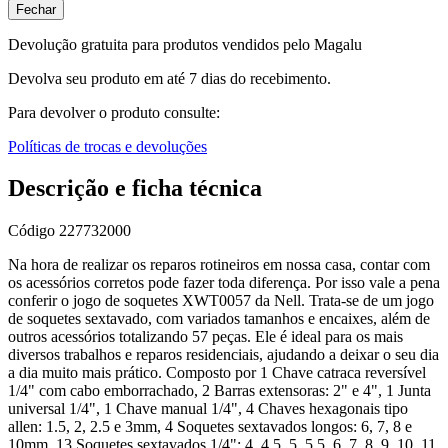
Fechar
Devolução gratuita para produtos vendidos pelo Magalu
Devolva seu produto em até 7 dias do recebimento.
Para devolver o produto consulte:
Políticas de trocas e devoluções
Descrição e ficha técnica
Código
227732000
Na hora de realizar os reparos rotineiros em nossa casa, contar com
os acessórios corretos pode fazer toda diferença. Por isso vale a pena
conferir o jogo de soquetes XWT0057 da Nell. Trata-se de um jogo
de soquetes sextavado, com variados tamanhos e encaixes, além de
outros acessórios totalizando 57 peças. Ele é ideal para os mais
diversos trabalhos e reparos residenciais, ajudando a deixar o seu dia
a dia muito mais prático. Composto por 1 Chave catraca reversível
1/4" com cabo emborrachado, 2 Barras extensoras: 2" e 4", 1 Junta
universal 1/4", 1 Chave manual 1/4", 4 Chaves hexagonais tipo
allen: 1.5, 2, 2.5 e 3mm, 4 Soquetes sextavados longos: 6, 7, 8 e
10mm, 13 Soquetes sextavados 1/4": 4, 4.5, 5, 5.5, 6, 7, 8, 9, 10, 11,