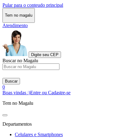
Pular para o conteudo principal
Tem no magalu
Atendimento
Digite seu CEP
Buscar no Magalu
Buscar
0
Boas vindas :)
Entre ou Cadastre-se
Tem no Magalu
Departamentos
Celulares e Smartphones