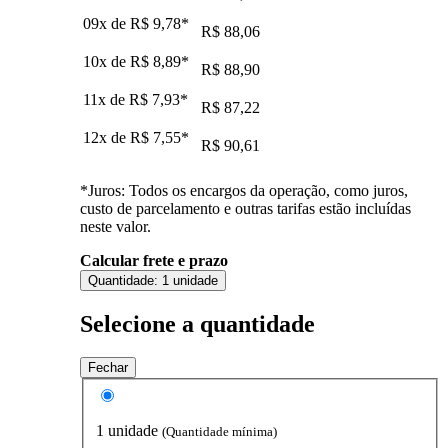
09x de
R$ 9,78
*
R$ 88,06
10x de
R$ 8,89
*
R$ 88,90
11x de
R$ 7,93
*
R$ 87,22
12x de
R$ 7,55
*
R$ 90,61
*Juros: Todos os encargos da operação, como juros,
custo de parcelamento e outras tarifas estão incluídas
neste valor.
Calcular frete e prazo
Quantidade:
1 unidade
Selecione a quantidade
Fechar
1 unidade
(Quantidade mínima)