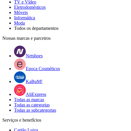
TV e Vídeo
Eletrodomésticos
Móveis
Informática
Moda
Todos os departamentos
Nossas marcas e parceiros
Netshoes
Epoca Cosméticos
KaBuM!
AliExpress
Todas as marcas
Todas as categorias
Todas as subcategorias
Serviços e benefícios
Cartão Luiza