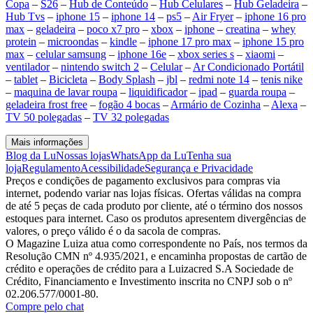
Copa
–
S26
–
Hub de Conteúdo
–
Hub Celulares
–
Hub Geladeira
–
Hub Tvs
–
iphone 15
–
iphone 14
–
ps5
–
Air Fryer
–
iphone 16 pro
max
–
geladeira
–
poco x7 pro
–
xbox
–
iphone
–
creatina
–
whey
protein
–
microondas
–
kindle
–
iphone 17 pro max
–
iphone 15 pro
max
–
celular samsung
–
iphone 16e
–
xbox series s
–
xiaomi
–
ventilador
–
nintendo switch 2
–
Celular
–
Ar Condicionado Portátil
–
tablet
–
Bicicleta
–
Body Splash
–
jbl
–
redmi note 14
–
tenis nike
–
maquina de lavar roupa
–
liquidificador
–
ipad
–
guarda roupa
–
geladeira frost free
–
fogão 4 bocas
–
Armário de Cozinha
–
Alexa
–
TV 50 polegadas
–
TV 32 polegadas
Mais informações
Blog da Lu
Nossas lojas
WhatsApp da Lu
Tenha sua
loja
Regulamento
Acessibilidade
Segurança e Privacidade
Preços e condições de pagamento exclusivos para compras via
internet, podendo variar nas lojas físicas. Ofertas válidas na compra
de até 5 peças de cada produto por cliente, até o término dos nossos
estoques para internet. Caso os produtos apresentem divergências de
valores, o preço válido é o da sacola de compras.
O Magazine Luiza atua como correspondente no País, nos termos da
Resolução CMN nº 4.935/2021, e encaminha propostas de cartão de
crédito e operações de crédito para a Luizacred S.A Sociedade de
Crédito, Financiamento e Investimento inscrita no CNPJ sob o nº
02.206.577/0001-80.
Compre pelo chat