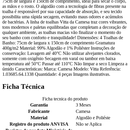
75cm de largura e 150cm de comprimento, ideal para secar o corpo,
as mãos e o rosto. O algodão com a tecnologia de fibras presente na
toalha é responsável por sua capacidade de absorção, e seu tecido
possibilita uma rápida secagem, evitando maus odores e acúmulos
de bactérias. A linha de toalhas Vitta da Camesa traz cores vibrantes,
tons modernos e paletas equilibradas que completam a decoração de
qualquer ambiente, as toalhas macias vão finalizar o momento do
seu banho com conforto e tranquilidade! Dimensões: 4 Toalhas de
Banho: 75cm de largura x 150cm de comprimento Gramatura
400g/m2 Material: 99% Algodão e 1% Poliéster Instruções de
conservação: Lavagem até 40°C Não utilizar alvejantes clorados,
somente com oxigênio Secagem em varal ou tambor em baixa
temperatura até 50°C Passar até 110°C Não limpar a seco Limpeza a
úmido Características: Marca: Camesa Modelo: Vitta Referência:
1.03685.64.1338 Quantidade: 4 peças Imagens ilustrativas.
Ficha Técnica
Ficha tecnica do produto
Garantia
3 Meses
Fabricante
Camesa
Material
Algodão e Poliéste
Registro do produto ANVISA
Não se Aplica