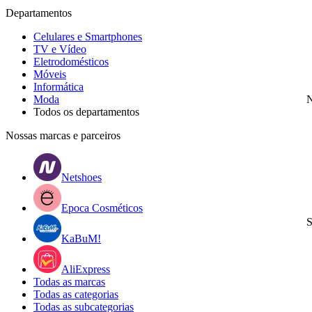
Departamentos
Celulares e Smartphones
TV e Vídeo
Eletrodomésticos
Móveis
Informática
Moda
N
Todos os departamentos
Nossas marcas e parceiros
Netshoes
Epoca Cosméticos
S
KaBuM!
AliExpress
Todas as marcas
Todas as categorias
Todas as subcategorias