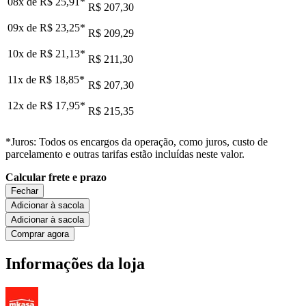
08x de
R$ 25,91
*
R$ 207,30
09x de
R$ 23,25
*
R$ 209,29
10x de
R$ 21,13
*
R$ 211,30
11x de
R$ 18,85
*
R$ 207,30
12x de
R$ 17,95
*
R$ 215,35
*Juros: Todos os encargos da operação, como juros, custo de
parcelamento e outras tarifas estão incluídas neste valor.
Calcular frete e prazo
Fechar
Adicionar à sacola
Adicionar à sacola
Comprar agora
Informações da loja