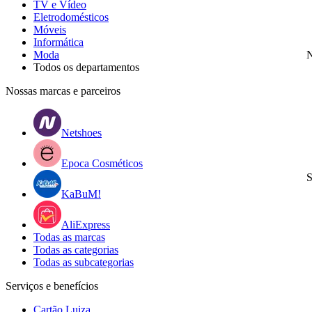
TV e Vídeo
Eletrodomésticos
Móveis
Informática
Moda
N
Todos os departamentos
Nossas marcas e parceiros
Netshoes
Epoca Cosméticos
S
KaBuM!
AliExpress
Todas as marcas
Todas as categorias
Todas as subcategorias
Serviços e benefícios
Cartão Luiza