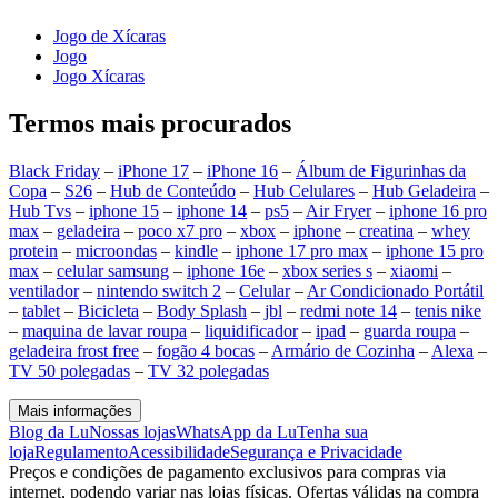
Jogo de Xícaras
Jogo
Jogo Xícaras
Termos mais procurados
Black Friday
–
iPhone 17
–
iPhone 16
–
Álbum de Figurinhas da
Copa
–
S26
–
Hub de Conteúdo
–
Hub Celulares
–
Hub Geladeira
–
Hub Tvs
–
iphone 15
–
iphone 14
–
ps5
–
Air Fryer
–
iphone 16 pro
max
–
geladeira
–
poco x7 pro
–
xbox
–
iphone
–
creatina
–
whey
protein
–
microondas
–
kindle
–
iphone 17 pro max
–
iphone 15 pro
max
–
celular samsung
–
iphone 16e
–
xbox series s
–
xiaomi
–
ventilador
–
nintendo switch 2
–
Celular
–
Ar Condicionado Portátil
–
tablet
–
Bicicleta
–
Body Splash
–
jbl
–
redmi note 14
–
tenis nike
–
maquina de lavar roupa
–
liquidificador
–
ipad
–
guarda roupa
–
geladeira frost free
–
fogão 4 bocas
–
Armário de Cozinha
–
Alexa
–
TV 50 polegadas
–
TV 32 polegadas
Mais informações
Blog da Lu
Nossas lojas
WhatsApp da Lu
Tenha sua
loja
Regulamento
Acessibilidade
Segurança e Privacidade
Preços e condições de pagamento exclusivos para compras via
internet, podendo variar nas lojas físicas. Ofertas válidas na compra