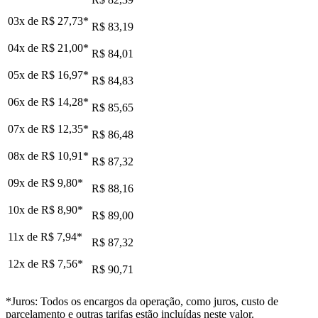
03x de
R$ 27,73
*
R$ 83,19
04x de
R$ 21,00
*
R$ 84,01
05x de
R$ 16,97
*
R$ 84,83
06x de
R$ 14,28
*
R$ 85,65
07x de
R$ 12,35
*
R$ 86,48
08x de
R$ 10,91
*
R$ 87,32
09x de
R$ 9,80
*
R$ 88,16
10x de
R$ 8,90
*
R$ 89,00
11x de
R$ 7,94
*
R$ 87,32
12x de
R$ 7,56
*
R$ 90,71
*Juros: Todos os encargos da operação, como juros, custo de
parcelamento e outras tarifas estão incluídas neste valor.