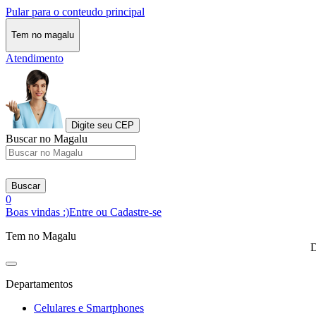
Pular para o conteudo principal
Tem no magalu
Atendimento
Digite seu CEP
Buscar no Magalu
Buscar
0
Boas vindas :)
Entre ou Cadastre-se
Tem no Magalu
D
Departamentos
Celulares e Smartphones