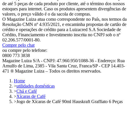
de até 5 peças de cada produto por cliente, até o término dos nossos
estoques para internet. Caso os produtos apresentem divergências de
valores, o preço válido é o da sacola de compras.
O Magazine Luiza atua como correspondente no País, nos termos da
Resolução CMN nº 4.935/2021, e encaminha propostas de cartão de
crédito e operações de crédito para a Luizacred S.A Sociedade de
Crédito, Financiamento e Investimento inscrita no CNPJ sob o nº
02.206.577/0001-80.
Compre pelo chat
ou compre pelo telefone:
0800 773 3838
Magazine Luiza S/A - CNPJ: 47.960.950/1088-36 - Endereço: Rua
Arnulfo de Lima, 2385 - Vila Santa Cruz, Franca/SP - CEP 14.403-
471 ® Magazine Luiza – Todos os direitos reservados.
Home
>
utilidades domésticas
>
Chá e Café
>
Xícaras de Café
>
Jogo de Xícaras de Café 90ml Hauskraft Graffiato 6 Peças