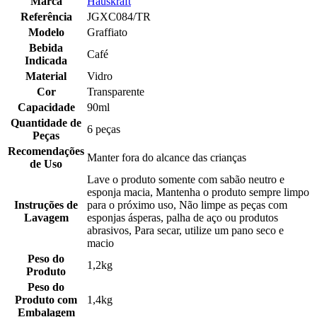
Marca
Hauskraft
Referência
JGXC084/TR
Modelo
Graffiato
Bebida
Café
Indicada
Material
Vidro
Cor
Transparente
Capacidade
90ml
Quantidade de
6 peças
Peças
Recomendações
Manter fora do alcance das crianças
de Uso
Lave o produto somente com sabão neutro e
esponja macia, Mantenha o produto sempre limpo
Instruções de
para o próximo uso, Não limpe as peças com
Lavagem
esponjas ásperas, palha de aço ou produtos
abrasivos, Para secar, utilize um pano seco e
macio
Peso do
1,2kg
Produto
Peso do
Produto com
1,4kg
Embalagem