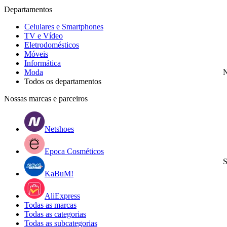
Departamentos
Celulares e Smartphones
TV e Vídeo
Eletrodomésticos
Móveis
Informática
Moda
N
Todos os departamentos
Nossas marcas e parceiros
Netshoes
Epoca Cosméticos
S
KaBuM!
AliExpress
Todas as marcas
Todas as categorias
Todas as subcategorias