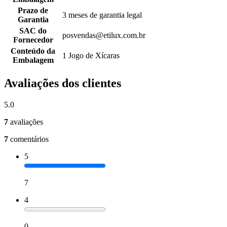
Prazo de
3 meses de garantia legal
Garantia
SAC do
posvendas@etilux.com.br
Fornecedor
Conteúdo da
1 Jogo de Xícaras
Embalagem
Avaliações dos clientes
5.0
7
avaliações
7
comentários
5
7
4
0