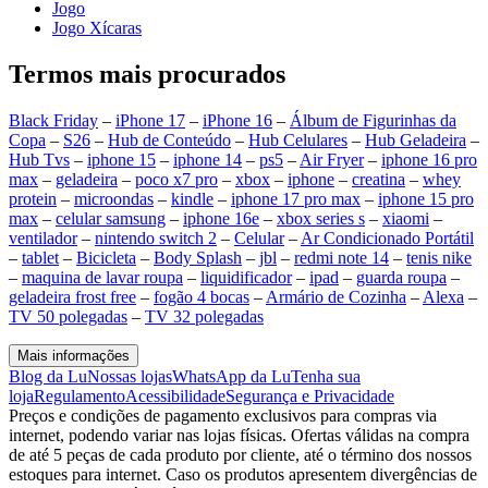
Jogo
Jogo Xícaras
Termos mais procurados
Black Friday
–
iPhone 17
–
iPhone 16
–
Álbum de Figurinhas da
Copa
–
S26
–
Hub de Conteúdo
–
Hub Celulares
–
Hub Geladeira
–
Hub Tvs
–
iphone 15
–
iphone 14
–
ps5
–
Air Fryer
–
iphone 16 pro
max
–
geladeira
–
poco x7 pro
–
xbox
–
iphone
–
creatina
–
whey
protein
–
microondas
–
kindle
–
iphone 17 pro max
–
iphone 15 pro
max
–
celular samsung
–
iphone 16e
–
xbox series s
–
xiaomi
–
ventilador
–
nintendo switch 2
–
Celular
–
Ar Condicionado Portátil
–
tablet
–
Bicicleta
–
Body Splash
–
jbl
–
redmi note 14
–
tenis nike
–
maquina de lavar roupa
–
liquidificador
–
ipad
–
guarda roupa
–
geladeira frost free
–
fogão 4 bocas
–
Armário de Cozinha
–
Alexa
–
TV 50 polegadas
–
TV 32 polegadas
Mais informações
Blog da Lu
Nossas lojas
WhatsApp da Lu
Tenha sua
loja
Regulamento
Acessibilidade
Segurança e Privacidade
Preços e condições de pagamento exclusivos para compras via
internet, podendo variar nas lojas físicas. Ofertas válidas na compra
de até 5 peças de cada produto por cliente, até o término dos nossos
estoques para internet. Caso os produtos apresentem divergências de