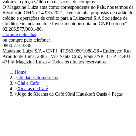
valores, o preço válido é o da sacola de compras.
O Magazine Luiza atua como correspondente no País, nos termos da
Resolução CMN nº 4.935/2021, e encaminha propostas de cartão de
crédito e operações de crédito para a Luizacred S.A Sociedade de
Crédito, Financiamento e Investimento inscrita no CNPJ sob o nº
02.206.577/0001-80.
Compre pelo chat
ou compre pelo telefone:
0800 773 3838
Magazine Luiza S/A - CNPJ: 47.960.950/1088-36 - Endereço: Rua
Arnulfo de Lima, 2385 - Vila Santa Cruz, Franca/SP - CEP 14.403-
471 ® Magazine Luiza – Todos os direitos reservados.
Home
>
utilidades domésticas
>
Chá e Café
>
Xícaras de Café
>
Jogo de Xícaras de Café 90ml Hauskraft Oásis 4 Peças