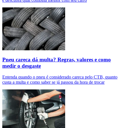
e descubra qual combina melhor com seu carro
Pneu careca dá multa? Regras, valores e como
medir o desgaste
Entenda quando o pneu é considerado careca pelo CTB, quanto
custa a multa e como saber se já passou da hora de trocar