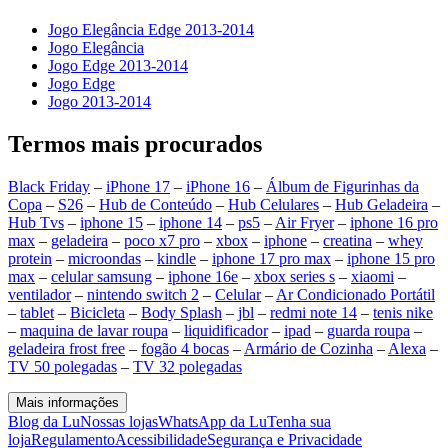
Jogo Elegância Edge 2013-2014
Jogo Elegância
Jogo Edge 2013-2014
Jogo Edge
Jogo 2013-2014
Termos mais procurados
Black Friday
–
iPhone 17
–
iPhone 16
–
Álbum de Figurinhas da
Copa
–
S26
–
Hub de Conteúdo
–
Hub Celulares
–
Hub Geladeira
–
Hub Tvs
–
iphone 15
–
iphone 14
–
ps5
–
Air Fryer
–
iphone 16 pro
max
–
geladeira
–
poco x7 pro
–
xbox
–
iphone
–
creatina
–
whey
protein
–
microondas
–
kindle
–
iphone 17 pro max
–
iphone 15 pro
max
–
celular samsung
–
iphone 16e
–
xbox series s
–
xiaomi
–
ventilador
–
nintendo switch 2
–
Celular
–
Ar Condicionado Portátil
–
tablet
–
Bicicleta
–
Body Splash
–
jbl
–
redmi note 14
–
tenis nike
–
maquina de lavar roupa
–
liquidificador
–
ipad
–
guarda roupa
–
geladeira frost free
–
fogão 4 bocas
–
Armário de Cozinha
–
Alexa
–
TV 50 polegadas
–
TV 32 polegadas
Mais informações
Blog da Lu
Nossas lojas
WhatsApp da Lu
Tenha sua
loja
Regulamento
Acessibilidade
Segurança e Privacidade