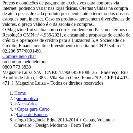
Preços e condições de pagamento exclusivos para compras via
internet, podendo variar nas lojas físicas. Ofertas válidas na compra
de até 5 peças de cada produto por cliente, até o término dos nossos
estoques para internet. Caso os produtos apresentem divergências de
valores, o preço válido é o da sacola de compras.
O Magazine Luiza atua como correspondente no País, nos termos da
Resolução CMN nº 4.935/2021, e encaminha propostas de cartão de
crédito e operações de crédito para a Luizacred S.A Sociedade de
Crédito, Financiamento e Investimento inscrita no CNPJ sob o nº
02.206.577/0001-80.
Compre pelo chat
ou compre pelo telefone:
0800 773 3838
Magazine Luiza S/A - CNPJ: 47.960.950/1088-36 - Endereço: Rua
Arnulfo de Lima, 2385 - Vila Santa Cruz, Franca/SP - CEP 14.403-
471 ® Magazine Luiza – Todos os direitos reservados.
Home
>
automotivo
>
Acessórios
>
Capas para Carro
>
Capa de Bancos
>
Jogo Elegância Edge 2013-2014 + Capas, Volante e
Chaveiro - Design Moderno - Ferro Tech