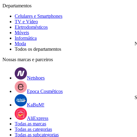
Departamentos
Celulares e Smartphones
TV e Vídeo
Eletrodomésticos
Móveis
Informática
Moda
N
Todos os departamentos
Nossas marcas e parceiros
Netshoes
Epoca Cosméticos
S
KaBuM!
AliExpress
Todas as marcas
Todas as categorias
Todas as subcategorias