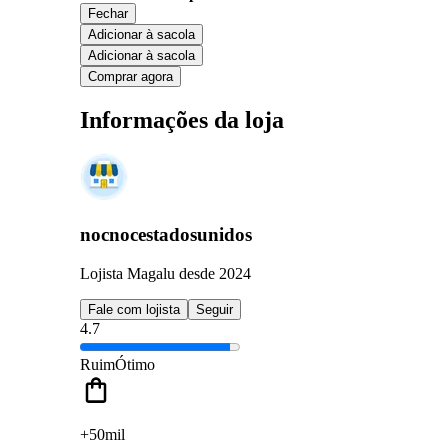
Fechar
Adicionar à sacola
Adicionar à sacola
Comprar agora
Informações da loja
nocnocestadosunidos
Lojista Magalu desde 2024
Fale com lojista
Seguir
4.7
Ruim
Ótimo
+50mil