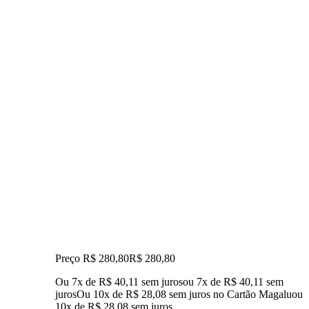
Preço R$ 280,80
R$
280
,
80
Ou 7x de R$ 40,11 sem juros
ou
7
x de
R$ 40,11
sem
juros
Ou 10x de R$ 28,08 sem juros no Cartão Magalu
ou
10
x de
R$ 28,08
sem juros