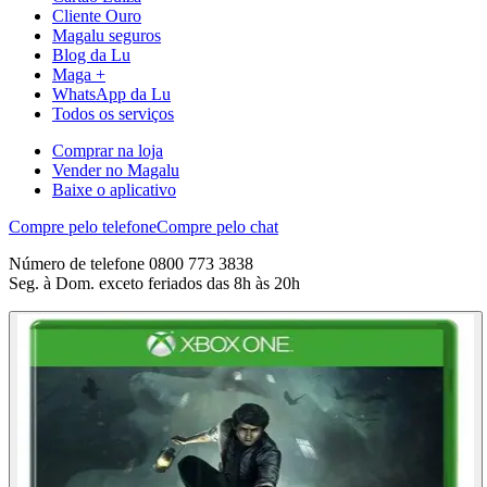
Cliente Ouro
Magalu seguros
Blog da Lu
Maga +
WhatsApp da Lu
Todos os serviços
Comprar na loja
Vender no Magalu
Baixe o aplicativo
Compre pelo telefone
Compre pelo chat
Número de telefone 0800 773 3838
Seg. à Dom. exceto feriados das 8h às 20h