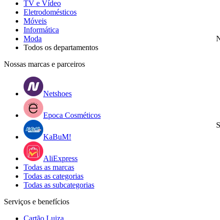
TV e Vídeo
Eletrodomésticos
Móveis
Informática
Moda
N
Todos os departamentos
Nossas marcas e parceiros
Netshoes
Epoca Cosméticos
S
KaBuM!
AliExpress
Todas as marcas
Todas as categorias
Todas as subcategorias
Serviços e benefícios
Cartão Luiza