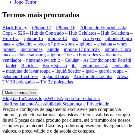
Jogo Terror
Termos mais procurados
Black Friday
–
iPhone 17
–
iPhone 16
–
Álbum de Figurinhas da
Copa
–
S26
–
Hub de Conteúdo
–
Hub Celulares
–
Hub Geladeira
–
Hub Tvs
–
iphone 15
–
iphone 14
–
ps5
–
Air Fryer
–
iphone 16 pro
max
–
geladeira
–
poco x7 pro
–
xbox
–
iphone
–
creatina
–
whey
protein
–
microondas
–
kindle
–
iphone 17 pro max
–
iphone 15 pro
max
–
celular samsung
–
iphone 16e
–
xbox series s
–
xiaomi
–
ventilador
–
nintendo switch 2
–
Celular
–
Ar Condicionado Portátil
–
tablet
–
Bicicleta
–
Body Splash
–
jbl
–
redmi note 14
–
tenis nike
–
maquina de lavar roupa
–
liquidificador
–
ipad
–
guarda roupa
–
geladeira frost free
–
fogão 4 bocas
–
Armário de Cozinha
–
Alexa
–
TV 50 polegadas
–
TV 32 polegadas
Mais informações
Blog da Lu
Nossas lojas
WhatsApp da Lu
Tenha sua
loja
Regulamento
Acessibilidade
Segurança e Privacidade
Preços e condições de pagamento exclusivos para compras via
internet, podendo variar nas lojas físicas. Ofertas válidas na compra
de até 5 peças de cada produto por cliente, até o término dos nossos
estoques para internet. Caso os produtos apresentem divergências de
valores, o preço válido é o da sacola de compras.