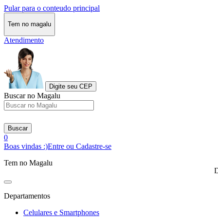
Pular para o conteudo principal
Tem no magalu
Atendimento
Digite seu CEP
Buscar no Magalu
Buscar
0
Boas vindas :)
Entre ou Cadastre-se
Tem no Magalu
D
Departamentos
Celulares e Smartphones