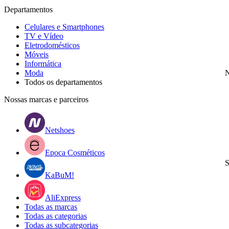
Departamentos
Celulares e Smartphones
TV e Vídeo
Eletrodomésticos
Móveis
Informática
Moda
N
Todos os departamentos
Nossas marcas e parceiros
Netshoes
Epoca Cosméticos
S
KaBuM!
AliExpress
Todas as marcas
Todas as categorias
Todas as subcategorias