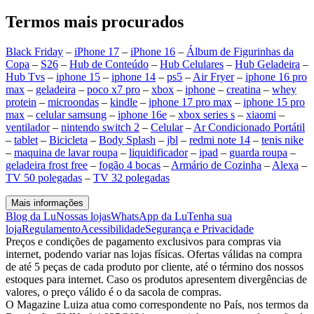
Termos mais procurados
Black Friday
–
iPhone 17
–
iPhone 16
–
Álbum de Figurinhas da
Copa
–
S26
–
Hub de Conteúdo
–
Hub Celulares
–
Hub Geladeira
–
Hub Tvs
–
iphone 15
–
iphone 14
–
ps5
–
Air Fryer
–
iphone 16 pro
max
–
geladeira
–
poco x7 pro
–
xbox
–
iphone
–
creatina
–
whey
protein
–
microondas
–
kindle
–
iphone 17 pro max
–
iphone 15 pro
max
–
celular samsung
–
iphone 16e
–
xbox series s
–
xiaomi
–
ventilador
–
nintendo switch 2
–
Celular
–
Ar Condicionado Portátil
–
tablet
–
Bicicleta
–
Body Splash
–
jbl
–
redmi note 14
–
tenis nike
–
maquina de lavar roupa
–
liquidificador
–
ipad
–
guarda roupa
–
geladeira frost free
–
fogão 4 bocas
–
Armário de Cozinha
–
Alexa
–
TV 50 polegadas
–
TV 32 polegadas
Mais informações
Blog da Lu
Nossas lojas
WhatsApp da Lu
Tenha sua
loja
Regulamento
Acessibilidade
Segurança e Privacidade
Preços e condições de pagamento exclusivos para compras via
internet, podendo variar nas lojas físicas. Ofertas válidas na compra
de até 5 peças de cada produto por cliente, até o término dos nossos
estoques para internet. Caso os produtos apresentem divergências de
valores, o preço válido é o da sacola de compras.
O Magazine Luiza atua como correspondente no País, nos termos da