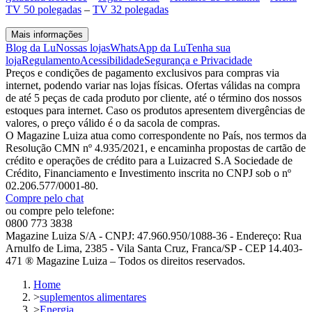
TV 50 polegadas
–
TV 32 polegadas
Mais informações
Blog da Lu
Nossas lojas
WhatsApp da Lu
Tenha sua
loja
Regulamento
Acessibilidade
Segurança e Privacidade
Preços e condições de pagamento exclusivos para compras via
internet, podendo variar nas lojas físicas. Ofertas válidas na compra
de até 5 peças de cada produto por cliente, até o término dos nossos
estoques para internet. Caso os produtos apresentem divergências de
valores, o preço válido é o da sacola de compras.
O Magazine Luiza atua como correspondente no País, nos termos da
Resolução CMN nº 4.935/2021, e encaminha propostas de cartão de
crédito e operações de crédito para a Luizacred S.A Sociedade de
Crédito, Financiamento e Investimento inscrita no CNPJ sob o nº
02.206.577/0001-80.
Compre pelo chat
ou compre pelo telefone:
0800 773 3838
Magazine Luiza S/A - CNPJ: 47.960.950/1088-36 - Endereço: Rua
Arnulfo de Lima, 2385 - Vila Santa Cruz, Franca/SP - CEP 14.403-
471 ® Magazine Luiza – Todos os direitos reservados.
Home
>
suplementos alimentares
>
Energia