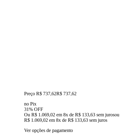
Preço R$ 737,62
R$
737
,
62
no Pix
31% OFF
Ou R$ 1.069,02 em 8x de R$ 133,63 sem juros
ou
R$ 1.069,02
em
8
x de
R$ 133,63
sem juros
Ver opções de pagamento