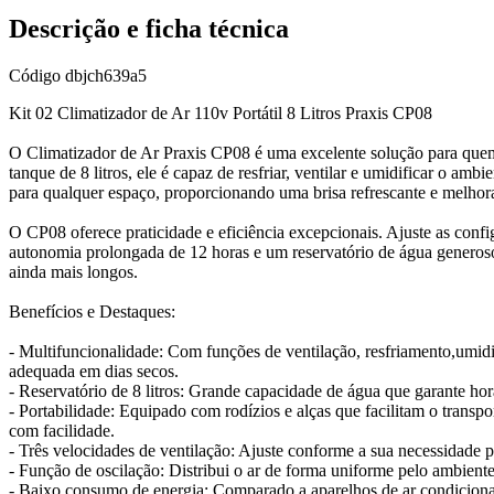
Descrição e ficha técnica
Código
dbjch639a5
Kit 02 Climatizador de Ar 110v Portátil 8 Litros Praxis CP08
O Climatizador de Ar Praxis CP08 é uma excelente solução para quem
tanque de 8 litros, ele é capaz de resfriar, ventilar e umidificar o a
para qualquer espaço, proporcionando uma brisa refrescante e melhor
O CP08 oferece praticidade e eficiência excepcionais. Ajuste as conf
autonomia prolongada de 12 horas e um reservatório de água generoso 
ainda mais longos.
Benefícios e Destaques:
- Multifuncionalidade: Com funções de ventilação, resfriamento,umidif
adequada em dias secos.
- Reservatório de 8 litros: Grande capacidade de água que garante ho
- Portabilidade: Equipado com rodízios e alças que facilitam o transp
com facilidade.
- Três velocidades de ventilação: Ajuste conforme a sua necessidade 
- Função de oscilação: Distribui o ar de forma uniforme pelo ambiente
- Baixo consumo de energia: Comparado a aparelhos de ar condiciona