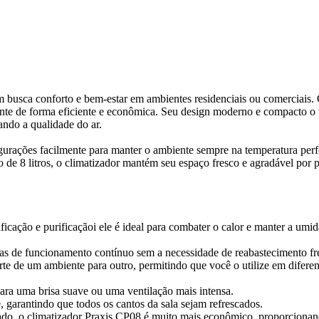
 busca conforto e bem-estar em ambientes residenciais ou comerciais
mbiente de forma eficiente e econômica. Seu design moderno e compacto o 
ando a qualidade do ar.
igurações facilmente para manter o ambiente sempre na temperatura per
de 8 litros, o climatizador mantém seu espaço fresco e agradável por 
icação e purificaçãoi ele é ideal para combater o calor e manter a umi
ras de funcionamento contínuo sem a necessidade de reabastecimento fr
orte de um ambiente para outro, permitindo que você o utilize em difer
para uma brisa suave ou uma ventilação mais intensa.
, garantindo que todos os cantos da sala sejam refrescados.
do, o climatizador Praxis CP08 é muito mais econômico, proporcionan