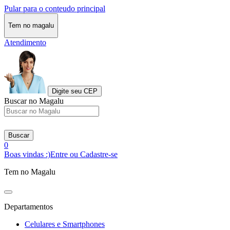
Pular para o conteudo principal
Tem no magalu
Atendimento
Digite seu CEP
Buscar no Magalu
Buscar
0
Boas vindas :)
Entre ou Cadastre-se
Tem no Magalu
Departamentos
Celulares e Smartphones