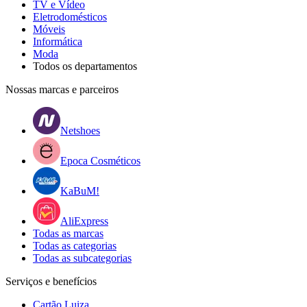
TV e Vídeo
Eletrodomésticos
Móveis
Informática
Moda
Todos os departamentos
Nossas marcas e parceiros
Netshoes
Epoca Cosméticos
KaBuM!
AliExpress
Todas as marcas
Todas as categorias
Todas as subcategorias
Serviços e benefícios
Cartão Luiza