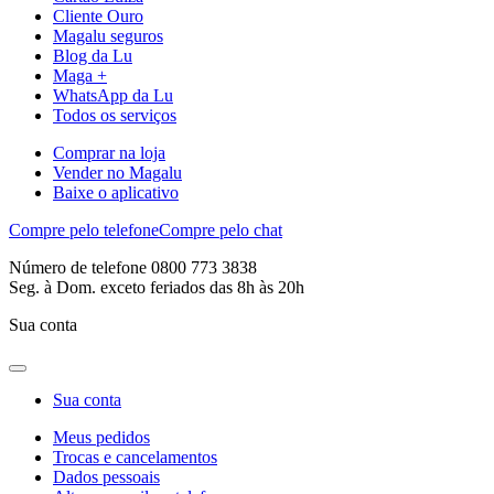
Cliente Ouro
Magalu seguros
Blog da Lu
Maga +
WhatsApp da Lu
Todos os serviços
Comprar na loja
Vender no Magalu
Baixe o aplicativo
Compre pelo telefone
Compre pelo chat
Número de telefone 0800 773 3838
Seg. à Dom. exceto feriados das 8h às 20h
Sua conta
Sua conta
Meus pedidos
Trocas e cancelamentos
Dados pessoais