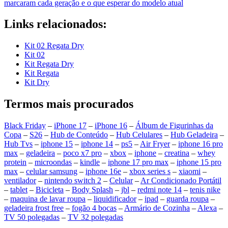
marcaram cada geração e o que esperar do modelo atual
Links relacionados:
Kit 02 Regata Dry
Kit 02
Kit Regata Dry
Kit Regata
Kit Dry
Termos mais procurados
Black Friday
–
iPhone 17
–
iPhone 16
–
Álbum de Figurinhas da
Copa
–
S26
–
Hub de Conteúdo
–
Hub Celulares
–
Hub Geladeira
–
Hub Tvs
–
iphone 15
–
iphone 14
–
ps5
–
Air Fryer
–
iphone 16 pro
max
–
geladeira
–
poco x7 pro
–
xbox
–
iphone
–
creatina
–
whey
protein
–
microondas
–
kindle
–
iphone 17 pro max
–
iphone 15 pro
max
–
celular samsung
–
iphone 16e
–
xbox series s
–
xiaomi
–
ventilador
–
nintendo switch 2
–
Celular
–
Ar Condicionado Portátil
–
tablet
–
Bicicleta
–
Body Splash
–
jbl
–
redmi note 14
–
tenis nike
–
maquina de lavar roupa
–
liquidificador
–
ipad
–
guarda roupa
–
geladeira frost free
–
fogão 4 bocas
–
Armário de Cozinha
–
Alexa
–
TV 50 polegadas
–
TV 32 polegadas