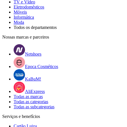
TV e Vídeo
Eletrodomésticos
Móveis
Informática
Moda
Todos os departamentos
Nossas marcas e parceiros
Netshoes
Epoca Cosméticos
KaBuM!
AliExpress
Todas as marcas
Todas as categorias
Todas as subcategorias
Serviços e benefícios
Cartão Luiza