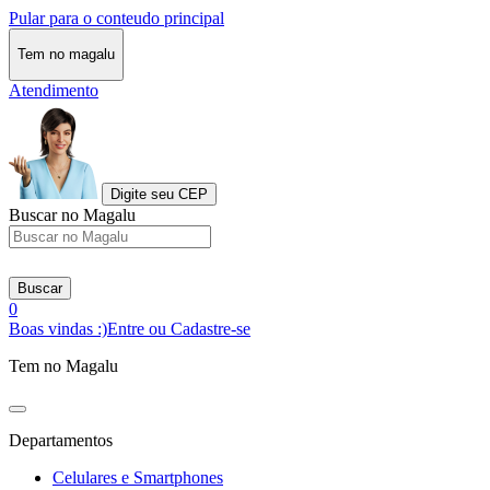
Pular para o conteudo principal
Tem no magalu
Atendimento
Digite seu CEP
Buscar no Magalu
Buscar
0
Boas vindas :)
Entre ou Cadastre-se
Tem no Magalu
Departamentos
Celulares e Smartphones