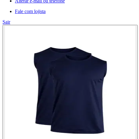
Alterar e-mail ou telefone
Fale com lojista
Sair