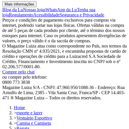
Mais informações
Blog da Lu
Nossas lojas
WhatsApp da Lu
Tenha sua
loja
Regulamento
Acessibilidade
Segurança e Privacidade
Preços e condições de pagamento exclusivos para compras via
internet, podendo variar nas lojas físicas. Ofertas válidas na compra
de até 5 peças de cada produto por cliente, até o término dos nossos
estoques para internet. Caso os produtos apresentem divergências de
valores, o preço válido é o da sacola de compras.
O Magazine Luiza atua como correspondente no País, nos termos da
Resolução CMN nº 4.935/2021, e encaminha propostas de cartão de
crédito e operações de crédito para a Luizacred S.A Sociedade de
Crédito, Financiamento e Investimento inscrita no CNPJ sob o nº
02.206.577/0001-80.
Compre pelo chat
ou compre pelo telefone:
0800 773 3838
Magazine Luiza S/A - CNPJ: 47.960.950/1088-36 - Endereço: Rua
Arnulfo de Lima, 2385 - Vila Santa Cruz, Franca/SP - CEP 14.403-
471 ® Magazine Luiza – Todos os direitos reservados.
Home
>
esporte e lazer
>
Vestuário Esportivo
>
Camisa e Camiseta
>
Regata