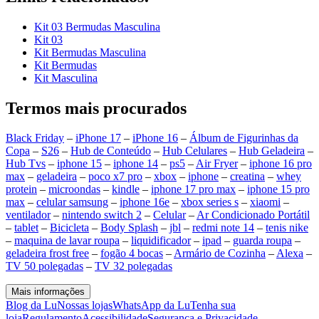
Kit 03 Bermudas Masculina
Kit 03
Kit Bermudas Masculina
Kit Bermudas
Kit Masculina
Termos mais procurados
Black Friday
–
iPhone 17
–
iPhone 16
–
Álbum de Figurinhas da
Copa
–
S26
–
Hub de Conteúdo
–
Hub Celulares
–
Hub Geladeira
–
Hub Tvs
–
iphone 15
–
iphone 14
–
ps5
–
Air Fryer
–
iphone 16 pro
max
–
geladeira
–
poco x7 pro
–
xbox
–
iphone
–
creatina
–
whey
protein
–
microondas
–
kindle
–
iphone 17 pro max
–
iphone 15 pro
max
–
celular samsung
–
iphone 16e
–
xbox series s
–
xiaomi
–
ventilador
–
nintendo switch 2
–
Celular
–
Ar Condicionado Portátil
–
tablet
–
Bicicleta
–
Body Splash
–
jbl
–
redmi note 14
–
tenis nike
–
maquina de lavar roupa
–
liquidificador
–
ipad
–
guarda roupa
–
geladeira frost free
–
fogão 4 bocas
–
Armário de Cozinha
–
Alexa
–
TV 50 polegadas
–
TV 32 polegadas
Mais informações
Blog da Lu
Nossas lojas
WhatsApp da Lu
Tenha sua
loja
Regulamento
Acessibilidade
Segurança e Privacidade