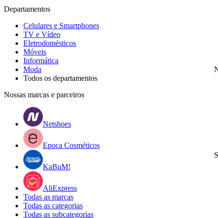
Departamentos
Celulares e Smartphones
TV e Vídeo
Eletrodomésticos
Móveis
Informática
Moda
N
Todos os departamentos
Nossas marcas e parceiros
Netshoes
Epoca Cosméticos
S
KaBuM!
AliExpress
Todas as marcas
Todas as categorias
Todas as subcategorias