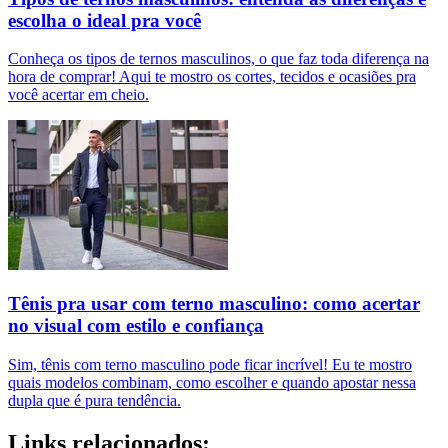
escolha o ideal pra você
Conheça os tipos de ternos masculinos, o que faz toda diferença na
hora de comprar! Aqui te mostro os cortes, tecidos e ocasiões pra
você acertar em cheio.
Tênis pra usar com terno masculino: como acertar
no visual com estilo e confiança
Sim, tênis com terno masculino pode ficar incrível! Eu te mostro
quais modelos combinam, como escolher e quando apostar nessa
dupla que é pura tendência.
Links relacionados: