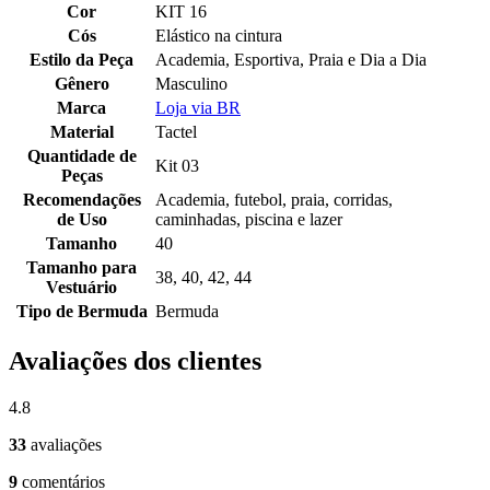
Cor
KIT 16
Cós
Elástico na cintura
Estilo da Peça
Academia, Esportiva, Praia e Dia a Dia
Gênero
Masculino
Marca
Loja via BR
Material
Tactel
Quantidade de
Kit 03
Peças
Recomendações
Academia, futebol, praia, corridas,
de Uso
caminhadas, piscina e lazer
Tamanho
40
Tamanho para
38, 40, 42, 44
Vestuário
Tipo de Bermuda
Bermuda
Avaliações dos clientes
4.8
33
avaliações
9
comentários