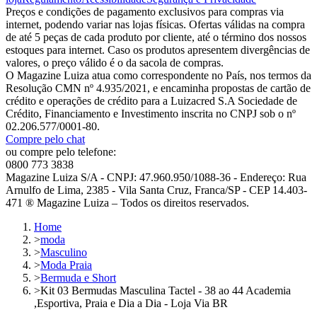
Preços e condições de pagamento exclusivos para compras via
internet, podendo variar nas lojas físicas. Ofertas válidas na compra
de até 5 peças de cada produto por cliente, até o término dos nossos
estoques para internet. Caso os produtos apresentem divergências de
valores, o preço válido é o da sacola de compras.
O Magazine Luiza atua como correspondente no País, nos termos da
Resolução CMN nº 4.935/2021, e encaminha propostas de cartão de
crédito e operações de crédito para a Luizacred S.A Sociedade de
Crédito, Financiamento e Investimento inscrita no CNPJ sob o nº
02.206.577/0001-80.
Compre pelo chat
ou compre pelo telefone:
0800 773 3838
Magazine Luiza S/A - CNPJ: 47.960.950/1088-36 - Endereço: Rua
Arnulfo de Lima, 2385 - Vila Santa Cruz, Franca/SP - CEP 14.403-
471 ® Magazine Luiza – Todos os direitos reservados.
Home
>
moda
>
Masculino
>
Moda Praia
>
Bermuda e Short
>
Kit 03 Bermudas Masculina Tactel - 38 ao 44 Academia
,Esportiva, Praia e Dia a Dia - Loja Via BR