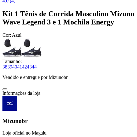
4.0 (4)
Kit 1 Tênis de Corrida Masculino Mizuno
Wave Legend 3 e 1 Mochila Energy
Cor:
Azul
Tamanho:
38
39
40
41
42
43
44
Vendido e entregue por
Mizunobr
Informações da loja
Mizunobr
Loja oficial no Magalu