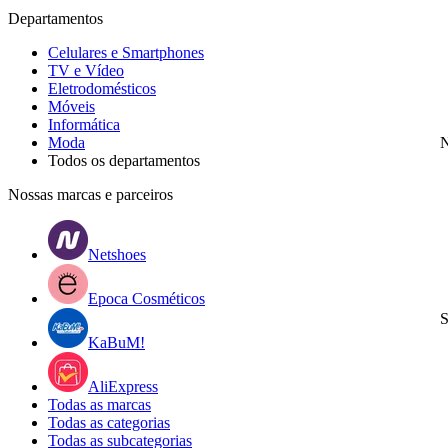
Departamentos
Celulares e Smartphones
TV e Vídeo
Eletrodomésticos
Móveis
Informática
Moda
N
Todos os departamentos
Nossas marcas e parceiros
Netshoes
Epoca Cosméticos
S
KaBuM!
AliExpress
Todas as marcas
Todas as categorias
Todas as subcategorias