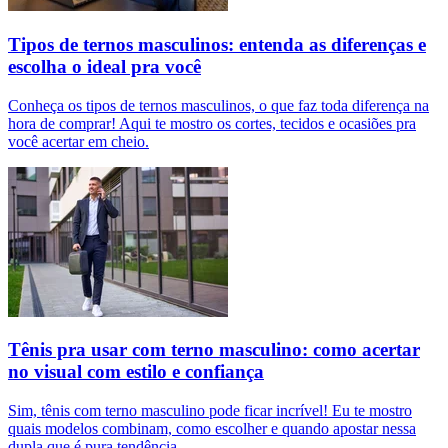
Tipos de ternos masculinos: entenda as diferenças e
escolha o ideal pra você
Conheça os tipos de ternos masculinos, o que faz toda diferença na
hora de comprar! Aqui te mostro os cortes, tecidos e ocasiões pra
você acertar em cheio.
Tênis pra usar com terno masculino: como acertar
no visual com estilo e confiança
Sim, tênis com terno masculino pode ficar incrível! Eu te mostro
quais modelos combinam, como escolher e quando apostar nessa
dupla que é pura tendência.