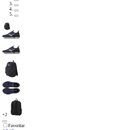
+
2
Favoritar