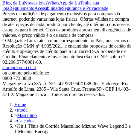
Blog da Lu
Nossas lojas
WhatsApp da Lu
Tenha sua
loja
Regulamento
Acessibilidade
Segurança e Privacidade
Preços e condições de pagamento exclusivos para compras via
internet, podendo variar nas lojas físicas. Ofertas válidas na compra
de até 5 peças de cada produto por cliente, até o término dos nossos
estoques para internet. Caso os produtos apresentem divergências de
valores, o preço válido é o da sacola de compras.
O Magazine Luiza atua como correspondente no País, nos termos da
Resolução CMN nº 4.935/2021, e encaminha propostas de cartão de
crédito e operações de crédito para a Luizacred S.A Sociedade de
Crédito, Financiamento e Investimento inscrita no CNPJ sob o nº
02.206.577/0001-80.
Compre pelo chat
ou compre pelo telefone:
0800 773 3838
Magazine Luiza S/A - CNPJ: 47.960.950/1088-36 - Endereço: Rua
Arnulfo de Lima, 2385 - Vila Santa Cruz, Franca/SP - CEP 14.403-
471 ® Magazine Luiza – Todos os direitos reservados.
Home
>
moda
>
Masculino
>
Calçados
>
Kit 1 Tênis de Corrida Masculino Mizuno Wave Legend 3 e
1 Mochila Energy