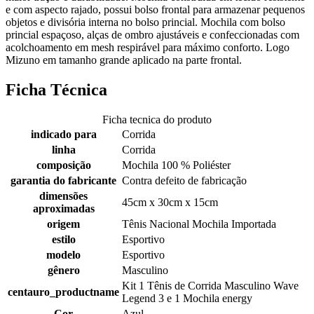
e com aspecto rajado, possui bolso frontal para armazenar pequenos
objetos e divisória interna no bolso princial. Mochila com bolso
princial espaçoso, alças de ombro ajustáveis e confeccionadas com
acolchoamento em mesh respirável para máximo conforto. Logo
Mizuno em tamanho grande aplicado na parte frontal.
Ficha Técnica
Ficha tecnica do produto
indicado para
Corrida
linha
Corrida
composição
Mochila 100 % Poliéster
garantia do fabricante
Contra defeito de fabricação
dimensões
45cm x 30cm x 15cm
aproximadas
origem
Tênis Nacional Mochila Importada
estilo
Esportivo
modelo
Esportivo
gênero
Masculino
Kit 1 Tênis de Corrida Masculino Wave
centauro_productname
Legend 3 e 1 Mochila energy
Cor
Azul