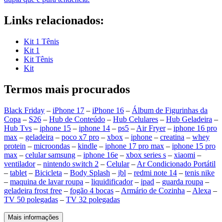
Links relacionados:
Kit 1 Tênis
Kit 1
Kit Tênis
Kit
Termos mais procurados
Black Friday
–
iPhone 17
–
iPhone 16
–
Álbum de Figurinhas da
Copa
–
S26
–
Hub de Conteúdo
–
Hub Celulares
–
Hub Geladeira
–
Hub Tvs
–
iphone 15
–
iphone 14
–
ps5
–
Air Fryer
–
iphone 16 pro
max
–
geladeira
–
poco x7 pro
–
xbox
–
iphone
–
creatina
–
whey
protein
–
microondas
–
kindle
–
iphone 17 pro max
–
iphone 15 pro
max
–
celular samsung
–
iphone 16e
–
xbox series s
–
xiaomi
–
ventilador
–
nintendo switch 2
–
Celular
–
Ar Condicionado Portátil
–
tablet
–
Bicicleta
–
Body Splash
–
jbl
–
redmi note 14
–
tenis nike
–
maquina de lavar roupa
–
liquidificador
–
ipad
–
guarda roupa
–
geladeira frost free
–
fogão 4 bocas
–
Armário de Cozinha
–
Alexa
–
TV 50 polegadas
–
TV 32 polegadas
Mais informações