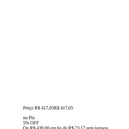
Preço R$ 417,05
R$
417
,
05
no Pix
5% OFF
Ou R$ 439,00 em 6x de R$ 73,17 sem juros
ou