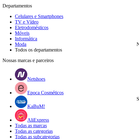
Departamentos
Celulares e Smartphones
TV e Vídeo
Eletrodomésticos
Móveis
Informática
Moda
N
Todos os departamentos
Nossas marcas e parceiros
Netshoes
Epoca Cosméticos
S
KaBuM!
AliExpress
Todas as marcas
Todas as categorias
Todas as subcategorias