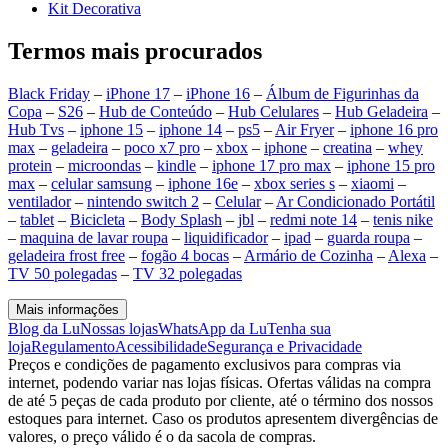
Kit Decorativa
Termos mais procurados
Black Friday
–
iPhone 17
–
iPhone 16
–
Álbum de Figurinhas da
Copa
–
S26
–
Hub de Conteúdo
–
Hub Celulares
–
Hub Geladeira
–
Hub Tvs
–
iphone 15
–
iphone 14
–
ps5
–
Air Fryer
–
iphone 16 pro
max
–
geladeira
–
poco x7 pro
–
xbox
–
iphone
–
creatina
–
whey
protein
–
microondas
–
kindle
–
iphone 17 pro max
–
iphone 15 pro
max
–
celular samsung
–
iphone 16e
–
xbox series s
–
xiaomi
–
ventilador
–
nintendo switch 2
–
Celular
–
Ar Condicionado Portátil
–
tablet
–
Bicicleta
–
Body Splash
–
jbl
–
redmi note 14
–
tenis nike
–
maquina de lavar roupa
–
liquidificador
–
ipad
–
guarda roupa
–
geladeira frost free
–
fogão 4 bocas
–
Armário de Cozinha
–
Alexa
–
TV 50 polegadas
–
TV 32 polegadas
Mais informações
Blog da Lu
Nossas lojas
WhatsApp da Lu
Tenha sua
loja
Regulamento
Acessibilidade
Segurança e Privacidade
Preços e condições de pagamento exclusivos para compras via
internet, podendo variar nas lojas físicas. Ofertas válidas na compra
de até 5 peças de cada produto por cliente, até o término dos nossos
estoques para internet. Caso os produtos apresentem divergências de
valores, o preço válido é o da sacola de compras.