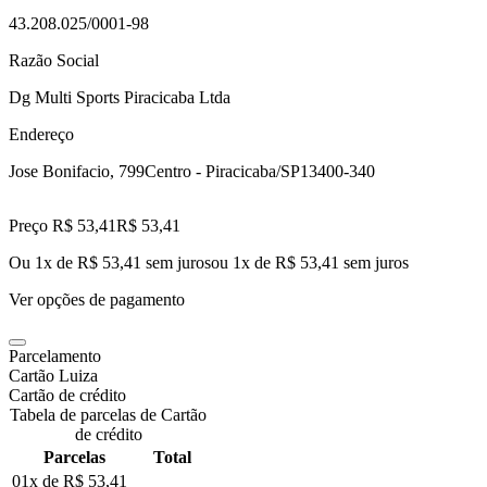
43.208.025/0001-98
Razão Social
Dg Multi Sports Piracicaba Ltda
Endereço
Jose Bonifacio, 799
Centro - Piracicaba/SP
13400-340
Preço R$ 53,41
R$
53
,
41
Ou 1x de R$ 53,41 sem juros
ou
1
x de
R$ 53,41
sem juros
Ver opções de pagamento
Parcelamento
Cartão Luiza
Cartão de crédito
Tabela de parcelas de Cartão
de crédito
Parcelas
Total
01x de
R$ 53,41