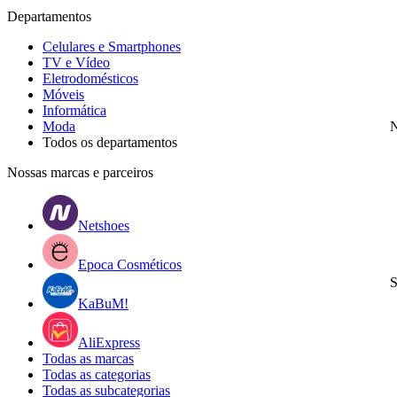
Departamentos
Celulares e Smartphones
TV e Vídeo
Eletrodomésticos
Móveis
Informática
Moda
N
Todos os departamentos
Nossas marcas e parceiros
Netshoes
Epoca Cosméticos
S
KaBuM!
AliExpress
Todas as marcas
Todas as categorias
Todas as subcategorias