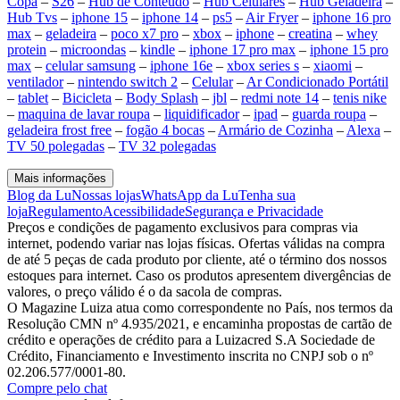
Copa
–
S26
–
Hub de Conteúdo
–
Hub Celulares
–
Hub Geladeira
–
Hub Tvs
–
iphone 15
–
iphone 14
–
ps5
–
Air Fryer
–
iphone 16 pro
max
–
geladeira
–
poco x7 pro
–
xbox
–
iphone
–
creatina
–
whey
protein
–
microondas
–
kindle
–
iphone 17 pro max
–
iphone 15 pro
max
–
celular samsung
–
iphone 16e
–
xbox series s
–
xiaomi
–
ventilador
–
nintendo switch 2
–
Celular
–
Ar Condicionado Portátil
–
tablet
–
Bicicleta
–
Body Splash
–
jbl
–
redmi note 14
–
tenis nike
–
maquina de lavar roupa
–
liquidificador
–
ipad
–
guarda roupa
–
geladeira frost free
–
fogão 4 bocas
–
Armário de Cozinha
–
Alexa
–
TV 50 polegadas
–
TV 32 polegadas
Mais informações
Blog da Lu
Nossas lojas
WhatsApp da Lu
Tenha sua
loja
Regulamento
Acessibilidade
Segurança e Privacidade
Preços e condições de pagamento exclusivos para compras via
internet, podendo variar nas lojas físicas. Ofertas válidas na compra
de até 5 peças de cada produto por cliente, até o término dos nossos
estoques para internet. Caso os produtos apresentem divergências de
valores, o preço válido é o da sacola de compras.
O Magazine Luiza atua como correspondente no País, nos termos da
Resolução CMN nº 4.935/2021, e encaminha propostas de cartão de
crédito e operações de crédito para a Luizacred S.A Sociedade de
Crédito, Financiamento e Investimento inscrita no CNPJ sob o nº
02.206.577/0001-80.
Compre pelo chat