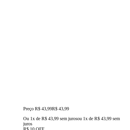
Preço R$ 43,99
R$
43
,
99
Ou 1x de R$ 43,99 sem juros
ou
1
x de
R$ 43,99
sem
juros
R$ 10 OFF