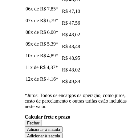
06x de
R$ 7,85
*
R$ 47,10
07x de
R$ 6,79
*
R$ 47,56
08x de
R$ 6,00
*
R$ 48,02
09x de
R$ 5,39
*
R$ 48,48
10x de
R$ 4,89
*
R$ 48,95
11x de
R$ 4,37
*
R$ 48,02
12x de
R$ 4,16
*
R$ 49,89
*Juros: Todos os encargos da operação, como juros,
custo de parcelamento e outras tarifas estão incluídas
neste valor.
Calcular frete e prazo
Fechar
Adicionar à sacola
Adicionar à sacola