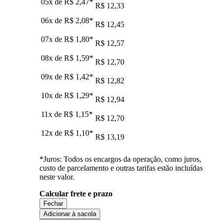
05x de
R$ 2,47
*
R$ 12,33
06x de
R$ 2,08
*
R$ 12,45
07x de
R$ 1,80
*
R$ 12,57
08x de
R$ 1,59
*
R$ 12,70
09x de
R$ 1,42
*
R$ 12,82
10x de
R$ 1,29
*
R$ 12,94
11x de
R$ 1,15
*
R$ 12,70
12x de
R$ 1,10
*
R$ 13,19
*Juros: Todos os encargos da operação, como juros,
custo de parcelamento e outras tarifas estão incluídas
neste valor.
Calcular frete e prazo
Fechar
Adicionar à sacola