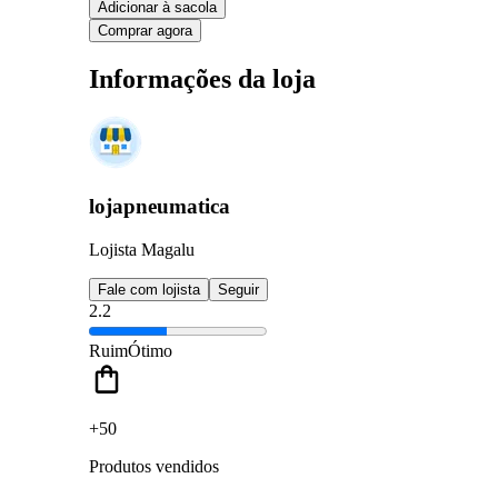
Adicionar à sacola
Comprar agora
Informações da loja
lojapneumatica
Lojista Magalu
Fale com lojista
Seguir
2.2
Ruim
Ótimo
+50
Produtos vendidos