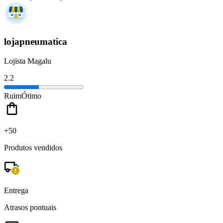
lojapneumatica
Lojista Magalu
2.2
Ruim
Ótimo
+50
Produtos vendidos
Entrega
Atrasos pontuais