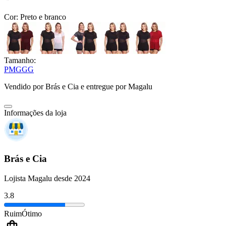
Cor:
Preto e branco
Tamanho:
P
M
G
GG
Vendido por
Brás e Cia
e entregue por
Magalu
Informações da loja
Brás e Cia
Lojista Magalu desde 2024
3.8
Ruim
Ótimo