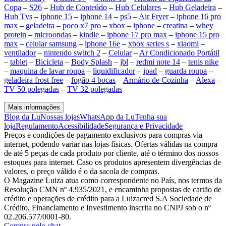
Copa
–
S26
–
Hub de Conteúdo
–
Hub Celulares
–
Hub Geladeira
–
Hub Tvs
–
iphone 15
–
iphone 14
–
ps5
–
Air Fryer
–
iphone 16 pro
max
–
geladeira
–
poco x7 pro
–
xbox
–
iphone
–
creatina
–
whey
protein
–
microondas
–
kindle
–
iphone 17 pro max
–
iphone 15 pro
max
–
celular samsung
–
iphone 16e
–
xbox series s
–
xiaomi
–
ventilador
–
nintendo switch 2
–
Celular
–
Ar Condicionado Portátil
–
tablet
–
Bicicleta
–
Body Splash
–
jbl
–
redmi note 14
–
tenis nike
–
maquina de lavar roupa
–
liquidificador
–
ipad
–
guarda roupa
–
geladeira frost free
–
fogão 4 bocas
–
Armário de Cozinha
–
Alexa
–
TV 50 polegadas
–
TV 32 polegadas
Mais informações
Blog da Lu
Nossas lojas
WhatsApp da Lu
Tenha sua
loja
Regulamento
Acessibilidade
Segurança e Privacidade
Preços e condições de pagamento exclusivos para compras via
internet, podendo variar nas lojas físicas. Ofertas válidas na compra
de até 5 peças de cada produto por cliente, até o término dos nossos
estoques para internet. Caso os produtos apresentem divergências de
valores, o preço válido é o da sacola de compras.
O Magazine Luiza atua como correspondente no País, nos termos da
Resolução CMN nº 4.935/2021, e encaminha propostas de cartão de
crédito e operações de crédito para a Luizacred S.A Sociedade de
Crédito, Financiamento e Investimento inscrita no CNPJ sob o nº
02.206.577/0001-80.
Compre pelo chat