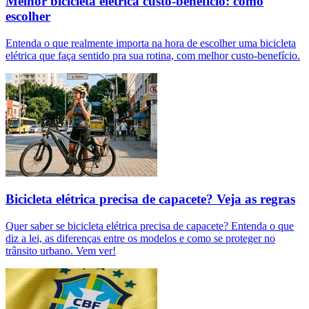
Melhor bicicleta elétrica custo-benefício: como
escolher
Entenda o que realmente importa na hora de escolher uma bicicleta
elétrica que faça sentido pra sua rotina, com melhor custo-benefício.
Bicicleta elétrica precisa de capacete? Veja as regras
Quer saber se bicicleta elétrica precisa de capacete? Entenda o que
diz a lei, as diferenças entre os modelos e como se proteger no
trânsito urbano. Vem ver!