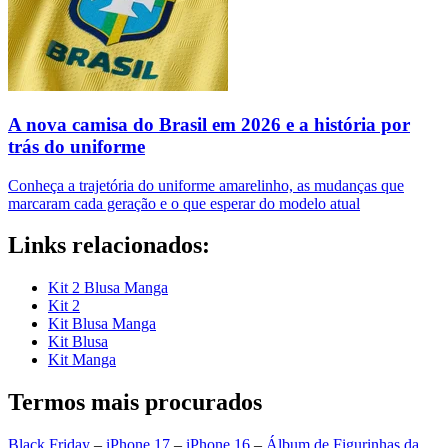
A nova camisa do Brasil em 2026 e a história por
trás do uniforme
Conheça a trajetória do uniforme amarelinho, as mudanças que
marcaram cada geração e o que esperar do modelo atual
Links relacionados:
Kit 2 Blusa Manga
Kit 2
Kit Blusa Manga
Kit Blusa
Kit Manga
Termos mais procurados
Black Friday
–
iPhone 17
–
iPhone 16
–
Álbum de Figurinhas da