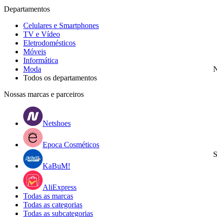
Departamentos
Celulares e Smartphones
TV e Vídeo
Eletrodomésticos
Móveis
Informática
Moda
N
Todos os departamentos
Nossas marcas e parceiros
Netshoes
Epoca Cosméticos
S
KaBuM!
AliExpress
Todas as marcas
Todas as categorias
Todas as subcategorias