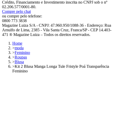
Crédito, Financiamento e Investimento inscrita no CNPJ sob o nº
02.206.577/0001-80.
Compre pelo chat
ou compre pelo telefone:
0800 773 3838
Magazine Luiza S/A - CNPJ: 47.960.950/1088-36 - Endereço: Rua
Arnulfo de Lima, 2385 - Vila Santa Cruz, Franca/SP - CEP 14.403-
471 ® Magazine Luiza – Todos os direitos reservados.
Home
>
moda
>
Feminino
>
Roupas
>
Blusa
>
Kit 2 Blusa Manga Longa Tule Fristyle Poá Transparência
Feminino