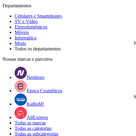
Departamentos
Celulares e Smartphones
TV e Vídeo
Eletrodomésticos
Móveis
Informática
Moda
N
Todos os departamentos
Nossas marcas e parceiros
Netshoes
Epoca Cosméticos
S
KaBuM!
AliExpress
Todas as marcas
Todas as categorias
Todas as subcategorias