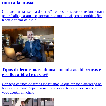
com cada ocasião
Quer acertar na escolha do terno? Te mostro as cores que funcionam
pra trabalho, casamento, formatura e muito mais, com combinações
fáceis e cheias de estilo.
Tipos de ternos masculinos: entenda as diferenças e
escolha o ideal pra você
Conheça os tipos de ternos masculinos, o que faz toda diferença na
hora de comprar! Aqui te mostro os cortes, tecidos e ocasiões pra
você acertar em cheio.