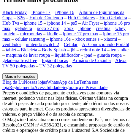
Black Friday
–
iPhone 17
–
iPhone 16
–
Álbum de Figurinhas da
Copa
–
S26
–
Hub de Conteúdo
–
Hub Celulares
–
Hub Geladeira
–
Hub Tvs
–
iphone 15
–
iphone 14
–
ps5
–
Air Fryer
–
iphone 16 pro
max
–
geladeira
–
poco x7 pro
–
xbox
–
iphone
–
creatina
–
whey
protein
–
microondas
–
kindle
–
iphone 17 pro max
–
iphone 15 pro
max
–
celular samsung
–
iphone 16e
–
xbox series s
–
xiaomi
–
ventilador
–
nintendo switch 2
–
Celular
–
Ar Condicionado Portátil
–
tablet
–
Bicicleta
–
Body Splash
–
jbl
–
redmi note 14
–
tenis nike
–
maquina de lavar roupa
–
liquidificador
–
ipad
–
guarda roupa
–
geladeira frost free
–
fogão 4 bocas
–
Armário de Cozinha
–
Alexa
–
TV 50 polegadas
–
TV 32 polegadas
Mais informações
Blog da Lu
Nossas lojas
WhatsApp da Lu
Tenha sua
loja
Regulamento
Acessibilidade
Segurança e Privacidade
Preços e condições de pagamento exclusivos para compras via
internet, podendo variar nas lojas físicas. Ofertas válidas na compra
de até 5 peças de cada produto por cliente, até o término dos nossos
estoques para internet. Caso os produtos apresentem divergências de
valores, o preço válido é o da sacola de compras.
O Magazine Luiza atua como correspondente no País, nos termos da
Resolução CMN nº 4.935/2021, e encaminha propostas de cartão de
crédito e operações de crédito para a Luizacred S.A Sociedade de