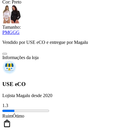
Cor:
Preto
Tamanho:
P
M
G
GG
Vendido por
USE eCO
e entregue por
Magalu
Informações da loja
USE eCO
Lojista Magalu desde 2020
1.3
Ruim
Ótimo