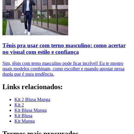
Tênis pra usar com terno masculino: como acertar
no visual com estilo e confiança
Sim, tênis com terno masculino pode ficar incrível! Eu te mostro
quais modelos combinam, como escolher e quando apostar nessa
dupla que é pura tendência.
Links relacionados:
Kit 2 Blusa Manga
Kit 2
Kit Blusa Manga
Kit Blusa
Kit Manga
Termos mais procurados