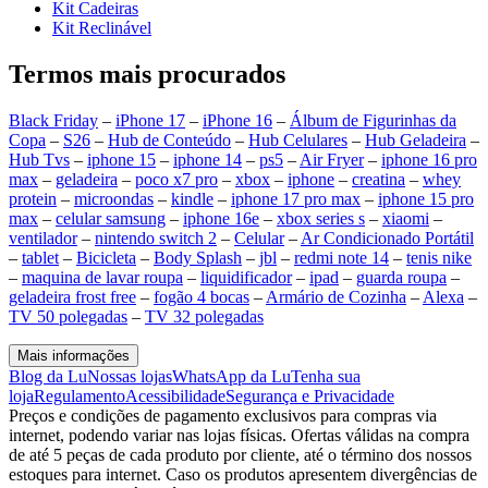
Kit Cadeiras
Kit Reclinável
Termos mais procurados
Black Friday
–
iPhone 17
–
iPhone 16
–
Álbum de Figurinhas da
Copa
–
S26
–
Hub de Conteúdo
–
Hub Celulares
–
Hub Geladeira
–
Hub Tvs
–
iphone 15
–
iphone 14
–
ps5
–
Air Fryer
–
iphone 16 pro
max
–
geladeira
–
poco x7 pro
–
xbox
–
iphone
–
creatina
–
whey
protein
–
microondas
–
kindle
–
iphone 17 pro max
–
iphone 15 pro
max
–
celular samsung
–
iphone 16e
–
xbox series s
–
xiaomi
–
ventilador
–
nintendo switch 2
–
Celular
–
Ar Condicionado Portátil
–
tablet
–
Bicicleta
–
Body Splash
–
jbl
–
redmi note 14
–
tenis nike
–
maquina de lavar roupa
–
liquidificador
–
ipad
–
guarda roupa
–
geladeira frost free
–
fogão 4 bocas
–
Armário de Cozinha
–
Alexa
–
TV 50 polegadas
–
TV 32 polegadas
Mais informações
Blog da Lu
Nossas lojas
WhatsApp da Lu
Tenha sua
loja
Regulamento
Acessibilidade
Segurança e Privacidade
Preços e condições de pagamento exclusivos para compras via
internet, podendo variar nas lojas físicas. Ofertas válidas na compra
de até 5 peças de cada produto por cliente, até o término dos nossos
estoques para internet. Caso os produtos apresentem divergências de