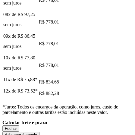
R$ 778,01
sem juros
08x de
R$ 97,25
R$ 778,01
sem juros
09x de
R$ 86,45
R$ 778,01
sem juros
10x de
R$ 77,80
R$ 778,01
sem juros
11x de
R$ 75,88
*
R$ 834,65
12x de
R$ 73,52
*
R$ 882,28
*Juros: Todos os encargos da operação, como juros, custo de
parcelamento e outras tarifas estão incluídas neste valor.
Calcular frete e prazo
Fechar
Adicionar à sacola