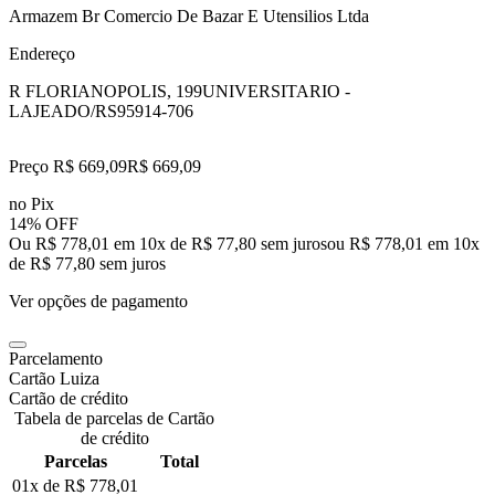
Armazem Br Comercio De Bazar E Utensilios Ltda
Endereço
R FLORIANOPOLIS, 199
UNIVERSITARIO -
LAJEADO/RS
95914-706
Preço R$ 669,09
R$
669
,
09
no Pix
14% OFF
Ou R$ 778,01 em 10x de R$ 77,80 sem juros
ou
R$ 778,01
em
10
x
de
R$ 77,80
sem juros
Ver opções de pagamento
Parcelamento
Cartão Luiza
Cartão de crédito
Tabela de parcelas de Cartão
de crédito
Parcelas
Total
01x de
R$ 778,01