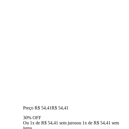
Preço R$ 54,41
R$
54
,
41
30% OFF
Ou 1x de R$ 54,41 sem juros
ou
1
x de
R$ 54,41
sem
juros