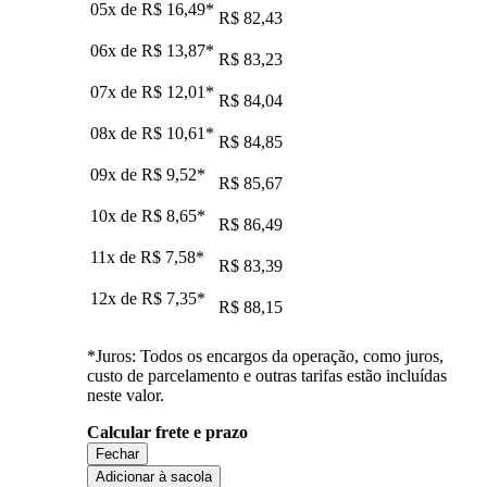
05x de
R$ 16,49
*
R$ 82,43
06x de
R$ 13,87
*
R$ 83,23
07x de
R$ 12,01
*
R$ 84,04
08x de
R$ 10,61
*
R$ 84,85
09x de
R$ 9,52
*
R$ 85,67
10x de
R$ 8,65
*
R$ 86,49
11x de
R$ 7,58
*
R$ 83,39
12x de
R$ 7,35
*
R$ 88,15
*Juros: Todos os encargos da operação, como juros,
custo de parcelamento e outras tarifas estão incluídas
neste valor.
Calcular frete e prazo
Fechar
Adicionar à sacola