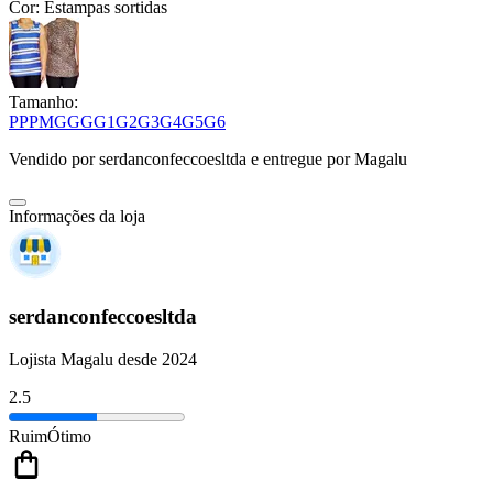
Cor:
Estampas sortidas
Tamanho:
PP
P
M
G
GG
G1
G2
G3
G4
G5
G6
Vendido por
serdanconfeccoesltda
e entregue por
Magalu
Informações da loja
serdanconfeccoesltda
Lojista Magalu desde 2024
2.5
Ruim
Ótimo