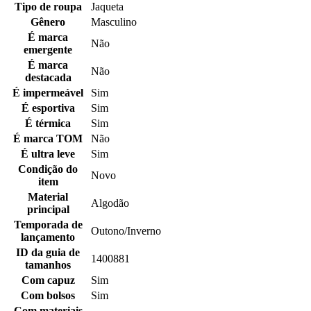
Tipo de roupa
Jaqueta
Gênero
Masculino
É marca
Não
emergente
É marca
Não
destacada
É impermeável
Sim
É esportiva
Sim
É térmica
Sim
É marca TOM
Não
É ultra leve
Sim
Condição do
Novo
item
Material
Algodão
principal
Temporada de
Outono/Inverno
lançamento
ID da guia de
1400881
tamanhos
Com capuz
Sim
Com bolsos
Sim
Com materiais