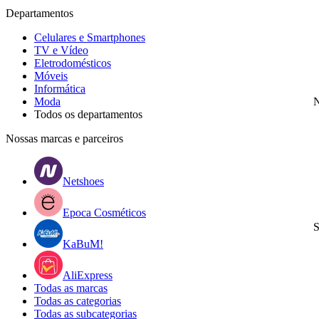
Departamentos
Celulares e Smartphones
TV e Vídeo
Eletrodomésticos
Móveis
Informática
Moda
N
Todos os departamentos
Nossas marcas e parceiros
Netshoes
Epoca Cosméticos
S
KaBuM!
AliExpress
Todas as marcas
Todas as categorias
Todas as subcategorias