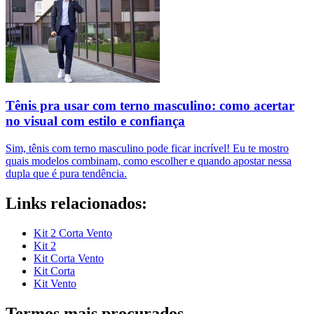
Tênis pra usar com terno masculino: como acertar
no visual com estilo e confiança
Sim, tênis com terno masculino pode ficar incrível! Eu te mostro
quais modelos combinam, como escolher e quando apostar nessa
dupla que é pura tendência.
Links relacionados:
Kit 2 Corta Vento
Kit 2
Kit Corta Vento
Kit Corta
Kit Vento
Termos mais procurados