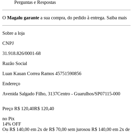
Perguntas e Respostas
O
Magalu garante
a sua compra, do pedido à entrega.
Saiba mais
Sobre a loja
CNPJ
31.918.826/0001-68
Razão Social
Luan Kauan Correa Ramos 45751590856
Endereço
Avenida Salgado Filho, 3137
Centro - Guarulhos/SP
07115-000
Preço R$ 120,40
R$
120
,
40
no Pix
14% OFF
Ou R$ 140,00 em 2x de R$ 70,00 sem juros
ou
R$ 140,00
em
2
x de