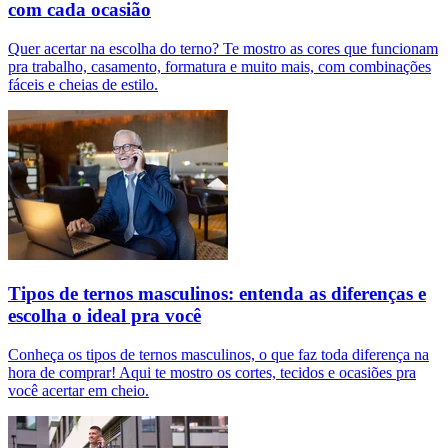
com cada ocasião
Quer acertar na escolha do terno? Te mostro as cores que funcionam
pra trabalho, casamento, formatura e muito mais, com combinações
fáceis e cheias de estilo.
Tipos de ternos masculinos: entenda as diferenças e
escolha o ideal pra você
Conheça os tipos de ternos masculinos, o que faz toda diferença na
hora de comprar! Aqui te mostro os cortes, tecidos e ocasiões pra
você acertar em cheio.