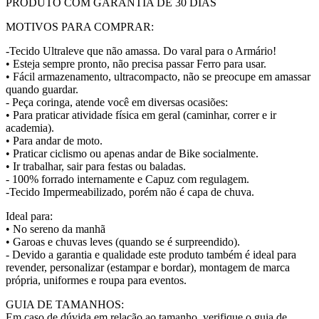
PRODUTO COM GARANTIA DE 30 DIAS
MOTIVOS PARA COMPRAR:
-Tecido Ultraleve que não amassa. Do varal para o Armário!
• Esteja sempre pronto, não precisa passar Ferro para usar.
• Fácil armazenamento, ultracompacto, não se preocupe em amassar
quando guardar.
- Peça coringa, atende você em diversas ocasiões:
• Para praticar atividade física em geral (caminhar, correr e ir
academia).
• Para andar de moto.
• Praticar ciclismo ou apenas andar de Bike socialmente.
• Ir trabalhar, sair para festas ou baladas.
- 100% forrado internamente e Capuz com regulagem.
-Tecido Impermeabilizado, porém não é capa de chuva.
Ideal para:
• No sereno da manhã
• Garoas e chuvas leves (quando se é surpreendido).
- Devido a garantia e qualidade este produto também é ideal para
revender, personalizar (estampar e bordar), montagem de marca
própria, uniformes e roupa para eventos.
GUIA DE TAMANHOS:
Em caso de dúvida em relação ao tamanho, verifique o guia de