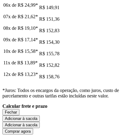
06x de
R$ 24,99
*
R$ 149,91
07x de
R$ 21,62
*
R$ 151,36
08x de
R$ 19,10
*
R$ 152,83
09x de
R$ 17,14
*
R$ 154,30
10x de
R$ 15,58
*
R$ 155,78
11x de
R$ 13,89
*
R$ 152,82
12x de
R$ 13,23
*
R$ 158,76
*Juros: Todos os encargos da operação, como juros, custo de
parcelamento e outras tarifas estão incluídas neste valor.
Calcular frete e prazo
Fechar
Adicionar à sacola
Adicionar à sacola
Comprar agora