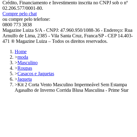
Crédito, Financiamento e Investimento inscrita no CNPJ sob o nº
02.206.577/0001-80.
Compre pelo chat
ou compre pelo telefone:
0800 773 3838
Magazine Luiza S/A - CNPJ: 47.960.950/1088-36 - Endereço: Rua
Arnulfo de Lima, 2385 - Vila Santa Cruz, Franca/SP - CEP 14.403-
471 ® Magazine Luiza – Todos os direitos reservados.
Home
>
moda
>
Masculino
>
Roupas
>
Casacos e Jaquetas
>
Jaqueta
>
Kit 2 Corta Vento Masculino Impermeável Sem Estampa
Agasalho de Inverno Corrida Blusa Masculina - Prime Star