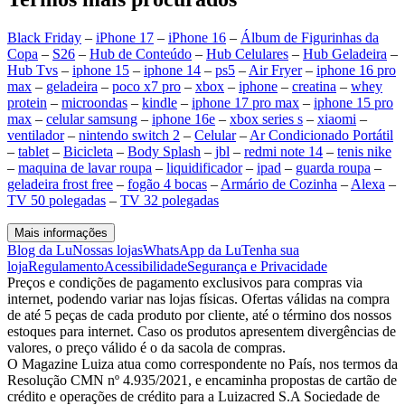
Black Friday
–
iPhone 17
–
iPhone 16
–
Álbum de Figurinhas da
Copa
–
S26
–
Hub de Conteúdo
–
Hub Celulares
–
Hub Geladeira
–
Hub Tvs
–
iphone 15
–
iphone 14
–
ps5
–
Air Fryer
–
iphone 16 pro
max
–
geladeira
–
poco x7 pro
–
xbox
–
iphone
–
creatina
–
whey
protein
–
microondas
–
kindle
–
iphone 17 pro max
–
iphone 15 pro
max
–
celular samsung
–
iphone 16e
–
xbox series s
–
xiaomi
–
ventilador
–
nintendo switch 2
–
Celular
–
Ar Condicionado Portátil
–
tablet
–
Bicicleta
–
Body Splash
–
jbl
–
redmi note 14
–
tenis nike
–
maquina de lavar roupa
–
liquidificador
–
ipad
–
guarda roupa
–
geladeira frost free
–
fogão 4 bocas
–
Armário de Cozinha
–
Alexa
–
TV 50 polegadas
–
TV 32 polegadas
Mais informações
Blog da Lu
Nossas lojas
WhatsApp da Lu
Tenha sua
loja
Regulamento
Acessibilidade
Segurança e Privacidade
Preços e condições de pagamento exclusivos para compras via
internet, podendo variar nas lojas físicas. Ofertas válidas na compra
de até 5 peças de cada produto por cliente, até o término dos nossos
estoques para internet. Caso os produtos apresentem divergências de
valores, o preço válido é o da sacola de compras.
O Magazine Luiza atua como correspondente no País, nos termos da
Resolução CMN nº 4.935/2021, e encaminha propostas de cartão de
crédito e operações de crédito para a Luizacred S.A Sociedade de