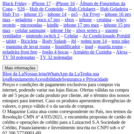
Black Friday
–
iPhone 17
–
iPhone 16
–
Álbum de Figurinhas da
Copa
–
S26
–
Hub de Conteúdo
–
Hub Celulares
–
Hub Geladeira
–
Hub Tvs
–
iphone 15
–
iphone 14
–
ps5
–
Air Fryer
–
iphone 16 pro
max
–
geladeira
–
poco x7 pro
–
xbox
–
iphone
–
creatina
–
whey
protein
–
microondas
–
kindle
–
iphone 17 pro max
–
iphone 15 pro
max
–
celular samsung
–
iphone 16e
–
xbox series s
–
xiaomi
–
ventilador
–
nintendo switch 2
–
Celular
–
Ar Condicionado Portátil
–
tablet
–
Bicicleta
–
Body Splash
–
jbl
–
redmi note 14
–
tenis nike
–
maquina de lavar roupa
–
liquidificador
–
ipad
–
guarda roupa
–
geladeira frost free
–
fogão 4 bocas
–
Armário de Cozinha
–
Alexa
–
TV 50 polegadas
–
TV 32 polegadas
Mais informações
Blog da Lu
Nossas lojas
WhatsApp da Lu
Tenha sua
loja
Regulamento
Acessibilidade
Segurança e Privacidade
Preços e condições de pagamento exclusivos para compras via
internet, podendo variar nas lojas físicas. Ofertas válidas na compra
de até 5 peças de cada produto por cliente, até o término dos nossos
estoques para internet. Caso os produtos apresentem divergências de
valores, o preço válido é o da sacola de compras.
O Magazine Luiza atua como correspondente no País, nos termos da
Resolução CMN nº 4.935/2021, e encaminha propostas de cartão de
crédito e operações de crédito para a Luizacred S.A Sociedade de
Crédito, Financiamento e Investimento inscrita no CNPJ sob o nº
02.206.577/0001-80.