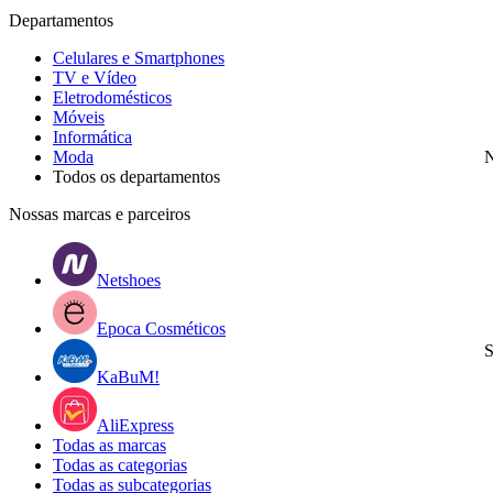
Departamentos
Celulares e Smartphones
TV e Vídeo
Eletrodomésticos
Móveis
Informática
Moda
N
Todos os departamentos
Nossas marcas e parceiros
Netshoes
Epoca Cosméticos
S
KaBuM!
AliExpress
Todas as marcas
Todas as categorias
Todas as subcategorias