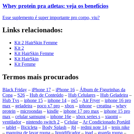
Whey protein pra atletas: veja os benefícios
Esse suplemento é super importante pro corpo, viu?
Links relacionados:
Kit 2 HairSkin Femme
Kit 2
Kit HairSkin Femme
Kit HairSkin
Kit Femme
Termos mais procurados
Black Friday
–
iPhone 17
–
iPhone 16
–
Álbum de Figurinhas da
Copa
–
S26
–
Hub de Conteúdo
–
Hub Celulares
–
Hub Geladeira
–
Hub Tvs
–
iphone 15
–
iphone 14
–
ps5
–
Air Fryer
–
iphone 16 pro
max
–
geladeira
–
poco x7 pro
–
xbox
–
iphone
–
creatina
–
whey
protein
–
microondas
–
kindle
–
iphone 17 pro max
–
iphone 15 pro
max
–
celular samsung
–
iphone 16e
–
xbox series s
–
xiaomi
–
ventilador
–
nintendo switch 2
–
Celular
–
Ar Condicionado Portátil
–
tablet
–
Bicicleta
–
Body Splash
–
jbl
–
redmi note 14
–
tenis nike
–
maquina de lavar roupa
–
liquidificador
–
ipad
–
guarda roupa
–