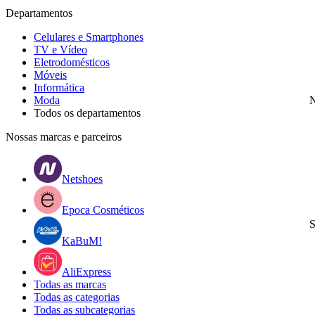
Departamentos
Celulares e Smartphones
TV e Vídeo
Eletrodomésticos
Móveis
Informática
Moda
N
Todos os departamentos
Nossas marcas e parceiros
Netshoes
Epoca Cosméticos
S
KaBuM!
AliExpress
Todas as marcas
Todas as categorias
Todas as subcategorias