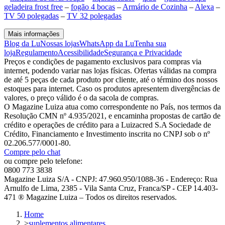
geladeira frost free
–
fogão 4 bocas
–
Armário de Cozinha
–
Alexa
–
TV 50 polegadas
–
TV 32 polegadas
Mais informações
Blog da Lu
Nossas lojas
WhatsApp da Lu
Tenha sua
loja
Regulamento
Acessibilidade
Segurança e Privacidade
Preços e condições de pagamento exclusivos para compras via
internet, podendo variar nas lojas físicas. Ofertas válidas na compra
de até 5 peças de cada produto por cliente, até o término dos nossos
estoques para internet. Caso os produtos apresentem divergências de
valores, o preço válido é o da sacola de compras.
O Magazine Luiza atua como correspondente no País, nos termos da
Resolução CMN nº 4.935/2021, e encaminha propostas de cartão de
crédito e operações de crédito para a Luizacred S.A Sociedade de
Crédito, Financiamento e Investimento inscrita no CNPJ sob o nº
02.206.577/0001-80.
Compre pelo chat
ou compre pelo telefone:
0800 773 3838
Magazine Luiza S/A - CNPJ: 47.960.950/1088-36 - Endereço: Rua
Arnulfo de Lima, 2385 - Vila Santa Cruz, Franca/SP - CEP 14.403-
471 ® Magazine Luiza – Todos os direitos reservados.
Home
>
suplementos alimentares