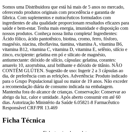
Somos uma Distribuidora que está há mais de 5 anos no mercado,
oferecendo produtos originais com procedência e garantia de
fábrica. Com suplementos e nutracêuticos formulados com
ingredientes de alta qualidade proporcionam resultados eficazes para
saúde e bem-estar. Tenha mais energia, imunidade e disposição com
nossos produtos. Conheça nossa linha completa! Ingredientes:
Ácido fólico, ácido pantotênico, biotina, cromo, ferro, fósforo,
magnésio, niacina, riboflavina, tiamina, vitamina A, vitamina B6,
vitamina B12, vitamina C, vitamina D, vitamina E, selênio, silício e
zinco, excipiente: gelatina em pó e silicato de magnésio,
antiumectante: dióxido de silício, cápsulas: gelatina, corantes:
amarelo 10, azorrubina, azul brilhante e dióxido de titânio. NÃO
CONTÉM GLÚTEN. Sugestão de uso: Ingerir 2 a 3 cápsulas ao
dia, de preferência com as refeições. Advertência: Produto indicado
para o Grupo Populacional igual ou maior de 19 anos. Não exceder
a recomendação diária de consumo indicada na embalagem.
Mantenha fora do alcance de crianças. Conservação: Conservar ao
abrigo da luz, calor e umidade. Após aberto consumir em até 60
dias. Autorização Ministério da Saúde 6.05821-8 Farmacêutico
Responsável CRF/PR 13.469
Ficha Técnica