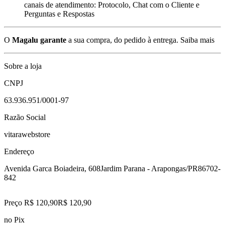
canais de atendimento: Protocolo, Chat com o Cliente e
Perguntas e Respostas
O
Magalu garante
a sua compra, do pedido à entrega.
Saiba mais
Sobre a loja
CNPJ
63.936.951/0001-97
Razão Social
vitarawebstore
Endereço
Avenida Garca Boiadeira, 608
Jardim Parana - Arapongas/PR
86702-
842
Preço R$ 120,90
R$
120
,
90
no Pix