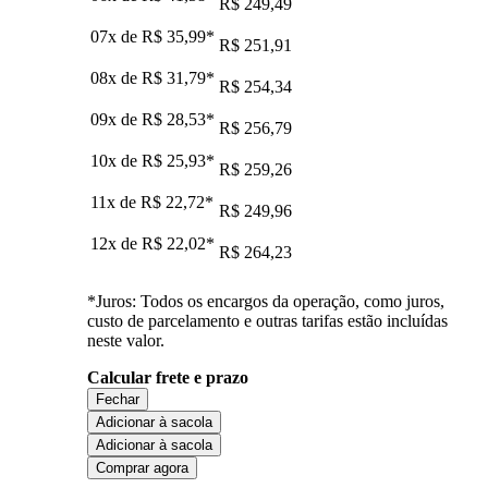
R$ 249,49
07x de
R$ 35,99
*
R$ 251,91
08x de
R$ 31,79
*
R$ 254,34
09x de
R$ 28,53
*
R$ 256,79
10x de
R$ 25,93
*
R$ 259,26
11x de
R$ 22,72
*
R$ 249,96
12x de
R$ 22,02
*
R$ 264,23
*Juros: Todos os encargos da operação, como juros,
custo de parcelamento e outras tarifas estão incluídas
neste valor.
Calcular frete e prazo
Fechar
Adicionar à sacola
Adicionar à sacola
Comprar agora