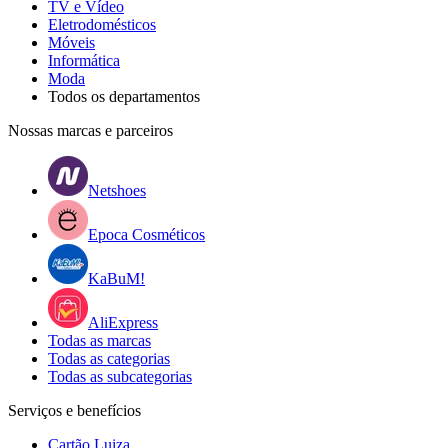
TV e Vídeo
Eletrodomésticos
Móveis
Informática
Moda
Todos os departamentos
Nossas marcas e parceiros
Netshoes
Epoca Cosméticos
KaBuM!
AliExpress
Todas as marcas
Todas as categorias
Todas as subcategorias
Serviços e benefícios
Cartão Luiza