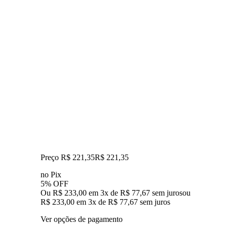
Preço R$ 221,35
R$
221
,
35
no Pix
5% OFF
Ou R$ 233,00 em 3x de R$ 77,67 sem juros
ou
R$ 233,00
em
3
x de
R$ 77,67
sem juros
Ver opções de pagamento