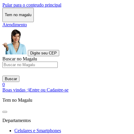
Pular para o conteudo principal
Tem no magalu
Atendimento
Digite seu CEP
Buscar no Magalu
Buscar
0
Boas vindas :)
Entre ou Cadastre-se
Tem no Magalu
Departamentos
Celulares e Smartphones