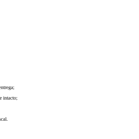
entrega;
 intacto;
cal.