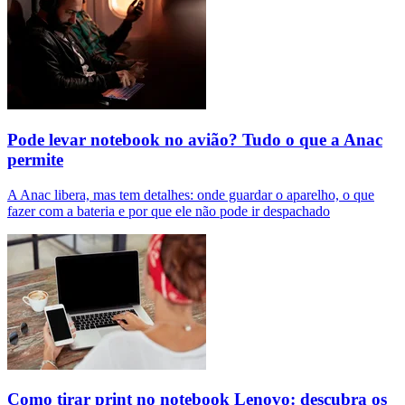
Pode levar notebook no avião? Tudo o que a Anac
permite
A Anac libera, mas tem detalhes: onde guardar o aparelho, o que
fazer com a bateria e por que ele não pode ir despachado
Como tirar print no notebook Lenovo: descubra os