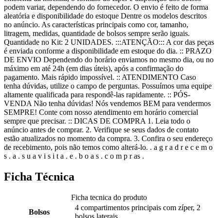
podem variar, dependendo do fornecedor. O envio é feito de forma
aleatória e disponibilidade do estoque Dentre os modelos descritos
no anúncio. As características principais como cor, tamanho,
litragem, medidas, quantidade de bolsos sempre serão iguais.
Quantidade no Kit: 2 UNIDADES. :::ATENÇÃO::: A cor das peças
é enviada conforme a disponibilidade em estoque do dia. :: PRAZO
DE ENVIO Dependendo do horário enviamos no mesmo dia, ou no
máximo em até 24h (em dias úteis), após a confirmação do
pagamento. Mais rápido impossível. :: ATENDIMENTO Caso
tenha dúvidas, utilize o campo de perguntas. Possuímos uma equipe
altamente qualificada para respondê-las rapidamente. :: PÓS-
VENDA Não tenha dúvidas! Nós vendemos BEM para vendermos
SEMPRE! Conte com nosso atendimento em horário comercial
sempre que precisar. :: DICAS DE COMPRA 1. Leia todo o
anúncio antes de comprar. 2. Verifique se seus dados de contato
estão atualizados no momento da compra. 3. Confira o seu endereço
de recebimento, pois não temos como alterá-lo. . a g r a d r e c e m o
s . a . s u a v i s i t a . e . b o a s . c o m p r as .
Ficha Técnica
Ficha tecnica do produto
4 compartimentos principais com zíper, 2
Bolsos
bolsos laterais