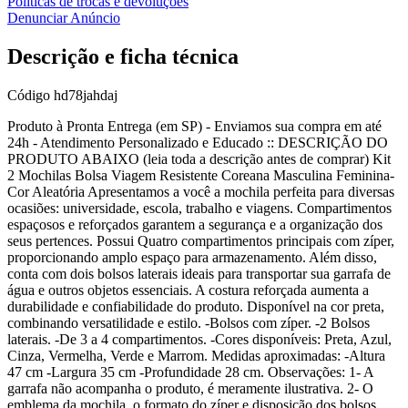
Políticas de trocas e devoluções
Denunciar Anúncio
Descrição e ficha técnica
Código
hd78jahdaj
Produto à Pronta Entrega (em SP) - Enviamos sua compra em até
24h - Atendimento Personalizado e Educado :: DESCRIÇÃO DO
PRODUTO ABAIXO (leia toda a descrição antes de comprar) Kit
2 Mochilas Bolsa Viagem Resistente Coreana Masculina Feminina-
Cor Aleatória Apresentamos a você a mochila perfeita para diversas
ocasiões: universidade, escola, trabalho e viagens. Compartimentos
espaçosos e reforçados garantem a segurança e a organização dos
seus pertences. Possui Quatro compartimentos principais com zíper,
proporcionando amplo espaço para armazenamento. Além disso,
conta com dois bolsos laterais ideais para transportar sua garrafa de
água e outros objetos essenciais. A costura reforçada aumenta a
durabilidade e confiabilidade do produto. Disponível na cor preta,
combinando versatilidade e estilo. -Bolsos com zíper. -2 Bolsos
laterais. -De 3 a 4 compartimentos. -Cores disponíveis: Preta, Azul,
Cinza, Vermelha, Verde e Marrom. Medidas aproximadas: -Altura
47 cm -Largura 35 cm -Profundidade 28 cm. Observações: 1- A
garrafa não acompanha o produto, é meramente ilustrativa. 2- O
emblema da mochila, o formato do zíper e disposição dos bolsos