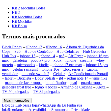
Kit 2 Mochilas Bolsa
Kit 2
Kit Mochilas Bolsa
Kit Mochilas
Kit Bolsa
Termos mais procurados
Black Friday
–
iPhone 17
–
iPhone 16
–
Álbum de Figurinhas da
Copa
–
S26
–
Hub de Conteúdo
–
Hub Celulares
–
Hub Geladeira
–
Hub Tvs
–
iphone 15
–
iphone 14
–
ps5
–
Air Fryer
–
iphone 16 pro
max
–
geladeira
–
poco x7 pro
–
xbox
–
iphone
–
creatina
–
whey
protein
–
microondas
–
kindle
–
iphone 17 pro max
–
iphone 15 pro
max
–
celular samsung
–
iphone 16e
–
xbox series s
–
xiaomi
–
ventilador
–
nintendo switch 2
–
Celular
–
Ar Condicionado Portátil
–
tablet
–
Bicicleta
–
Body Splash
–
jbl
–
redmi note 14
–
tenis nike
–
maquina de lavar roupa
–
liquidificador
–
ipad
–
guarda roupa
–
geladeira frost free
–
fogão 4 bocas
–
Armário de Cozinha
–
Alexa
–
TV 50 polegadas
–
TV 32 polegadas
Mais informações
Blog da Lu
Nossas lojas
WhatsApp da Lu
Tenha sua
loja
Regulamento
Acessibilidade
Segurança e Privacidade