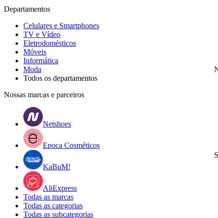
Departamentos
Celulares e Smartphones
TV e Vídeo
Eletrodomésticos
Móveis
Informática
Moda
N
Todos os departamentos
Nossas marcas e parceiros
Netshoes
Epoca Cosméticos
S
KaBuM!
AliExpress
Todas as marcas
Todas as categorias
Todas as subcategorias