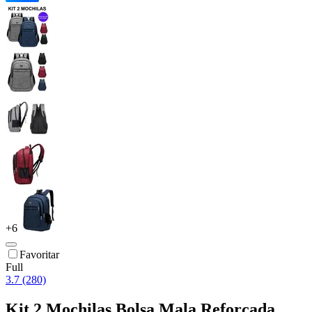
+
6
Favoritar
Full
3.7 (280)
Kit 2 Mochilas Bolsa Mala Reforçada