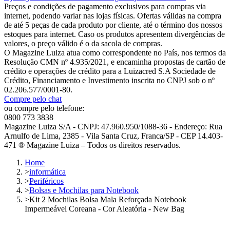
Preços e condições de pagamento exclusivos para compras via
internet, podendo variar nas lojas físicas. Ofertas válidas na compra
de até 5 peças de cada produto por cliente, até o término dos nossos
estoques para internet. Caso os produtos apresentem divergências de
valores, o preço válido é o da sacola de compras.
O Magazine Luiza atua como correspondente no País, nos termos da
Resolução CMN nº 4.935/2021, e encaminha propostas de cartão de
crédito e operações de crédito para a Luizacred S.A Sociedade de
Crédito, Financiamento e Investimento inscrita no CNPJ sob o nº
02.206.577/0001-80.
Compre pelo chat
ou compre pelo telefone:
0800 773 3838
Magazine Luiza S/A - CNPJ: 47.960.950/1088-36 - Endereço: Rua
Arnulfo de Lima, 2385 - Vila Santa Cruz, Franca/SP - CEP 14.403-
471 ® Magazine Luiza – Todos os direitos reservados.
Home
>
informática
>
Periféricos
>
Bolsas e Mochilas para Notebook
>
Kit 2 Mochilas Bolsa Mala Reforçada Notebook
Impermeável Coreana - Cor Aleatória - New Bag