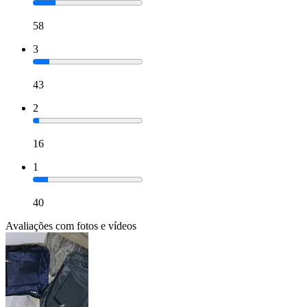
58
3
43
2
16
1
40
Avaliações com fotos e vídeos