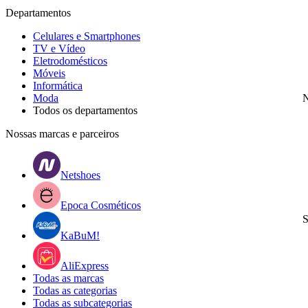
Departamentos
Celulares e Smartphones
TV e Vídeo
Eletrodomésticos
Móveis
Informática
Moda
N
Todos os departamentos
Nossas marcas e parceiros
Netshoes
Epoca Cosméticos
S
KaBuM!
AliExpress
Todas as marcas
Todas as categorias
Todas as subcategorias