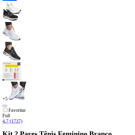
+
5
Favoritar
Full
4.7 (1737)
Kit 2 Pares Tênis Feminino Branco