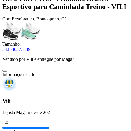
Esportivo para Caminhada Treino - VILI
Cor:
Pretobranco, Brancopreto, Cf
Tamanho:
34
35
36
37
38
39
Vendido por
Vili
e entregue por
Magalu
Informações da loja
Vili
Lojista Magalu desde 2021
5.0