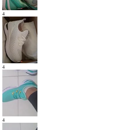
4
4
4