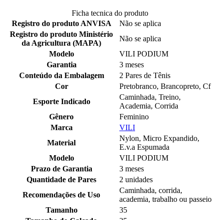
Ficha tecnica do produto
Registro do produto ANVISA
Não se aplica
Registro do produto Ministério
Não se aplica
da Agricultura (MAPA)
Modelo
VILI PODIUM
Garantia
3 meses
Conteúdo da Embalagem
2 Pares de Tênis
Cor
Pretobranco, Brancopreto, Cf
Caminhada, Treino,
Esporte Indicado
Academia, Corrida
Gênero
Feminino
Marca
VILI
Nylon, Micro Expandido,
Material
E.v.a Espumada
Modelo
VILI PODIUM
Prazo de Garantia
3 meses
Quantidade de Pares
2 unidades
Caminhada, corrida,
Recomendações de Uso
academia, trabalho ou passeio
Tamanho
35